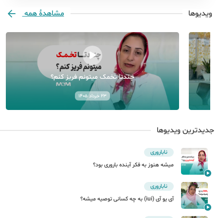
ویدیو‌ها
مشاهدهٔ همه
چندتا تخمک میتونم فریز کنم؟
۲۳ خرداد ۱۴۰۵
جدیدترین ویدیوها
ناباروری
میشه هنوز به فکر آینده باروری بود؟
ناباروری
آی یو آی (iui) به چه کسانی توصیه میشه؟