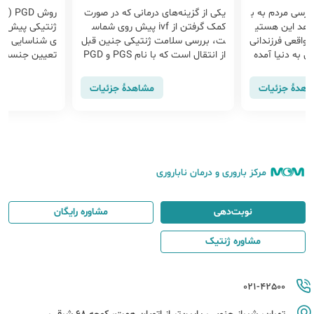
ترسی مردم به ب
یکی از گزینه‌های درمانی که در صورت
روش D
شاهد این هستی
کمک گرفتن از ivf پیش روی شماس
ژنتیکی پیش از 
واقعی فرزندانی
ت، بررسی سلامت ژنتیکی جنین قبل
ی شناسایی اخت
ی به دنیا آمده
از انتقال است که با نام PGS و PGD
نیست و ناشناس
شناخته می‌شود. اما آیا این تست به
GD می توان ا
ر آینده نزدیک،
جنین آسیب وارد می کند؟ باید بدانی
ب به فرزندان 
اهدهٔ جزئیات
مشاهدهٔ جزئیات
د...
پیش از لانه گز
تولید مثلی اس
ایص ژنتیکی در
PGD به منظ
دارای اختلال ژ
و به این وسیله
مرکز باروری و درمان ناباروری
وب به فرزندان
نوبت‌دهی
مشاوره رایگان
مشاوره ژنتیک
021-42500