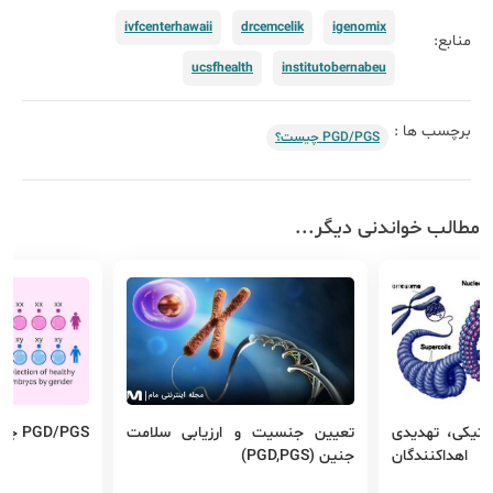
ivfcenterhawaii
drcemcelik
igenomix
منابع:
ucsfhealth
institutobernabeu
برچسب ها :
PGD/PGS چیست؟
مطالب خواندنی دیگر...
تیکی، تهدیدی
تعیین جنسیت و ارزیابی سلامت
PGD/PGS چیست؟
 اهدا‌کنندگان
جنین (PGD,PGS)