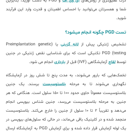
درک عمیق‌تری از روش‌های
آی وی اف
و PGD به دست آورید، بنابراین
شما و همسرتان می‌توانید با احساس اطمینان و قدرت وارد این فرآیند
شوید.
تست PGD چگونه انجام می‎شود؟
تشخیص ژنتیکی پیش از
لانه گزینی
یا (Preimplantation genetic
testing) PGD تکنیکی است که برای شناسایی نقص ژنتیکی در جنین
توسط
لقاح
آزمایشگاهی (IVF) قبل از
بارداری
انجام می شود.
تخمک‌هایی که بارور می‌شوند، به مدت پنج تا شش روز در آزمایشگاه
نگهداری می‌شوند تا به مرحله
بلاستوسیست
برسند. یک جنین
بلاستوسیست معمولاً حاوی حدود ۱۰۰ تا ۱۵۰ سلول است. هنگامی که هر
جنین به مرحله بلاستوسیست می‌رسد، جنین‌ شناس بیوپسی انجام
می‌دهد و تقریباً ۲ تا ۱۰ سلول از جنین را خارج می‌کند. بلاستوسیست
منجمد شده و در کلینیک باقی می‌ماند، در حالی که سلول‌های بیوپسی در
یک لوله آزمایش قرار داده شده و برای آزمایش PGD به آزمایشگاه ارسال