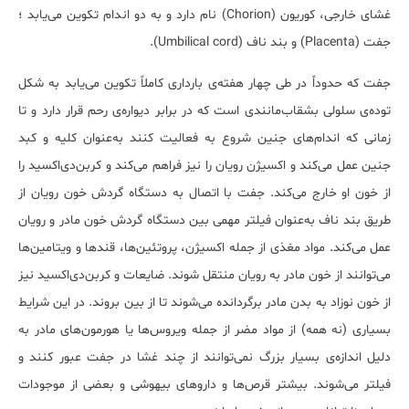
غشای خارجی، کوریون (Chorion) نام دارد و به دو اندام تکوین می‌یابد ؛
جفت (Placenta) و بند ناف (Umbilical cord).
جفت که حدوداً در طی چهار هفته‌ی بارداری کاملاً تکوین می‌یابد به شکل
توده‌ی سلولی بشقاب‌مانندی است که در برابر دیواره‌ی رحم قرار دارد و تا
زمانی که اندام‌های جنین شروع به فعالیت کنند به‌عنوان کلیه و کبد
جنین عمل می‌کند و اکسیژن رویان را نیز فراهم می‌کند و کربن‌دی‌اکسید را
از خون او خارج می‌کند. جفت با اتصال به دستگاه گردش خون رویان از
طریق بند ناف به‌عنوان فیلتر مهمی بین دستگاه گردش خون مادر و رویان
عمل می‌کند. مواد مغذی از جمله اکسیژن، پروتئین‌ها، قندها و ویتامین‌ها
می‌توانند از خون مادر به رویان منتقل شوند. ضایعات و کربن‌دی‌اکسید نیز
از خون نوزاد به بدن مادر برگردانده می‌شوند تا از بین بروند. در این شرایط
بسیاری (نه همه) از مواد مضر از جمله ویروس‌ها یا هورمون‌های مادر به
دلیل اندازه‌ی بسیار بزرگ نمی‌توانند از چند غشا در جفت عبور کنند و
فیلتر می‌شوند. بیشتر قرص‌ها و داروهای بیهوشی و بعضی از موجودات