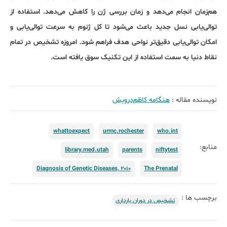
هم‌زمان انجام می‌دهد و زمان بررسی ژن را کاهش می‌دهد. استفاده از
توالی‌یابی نسل جدید باعث می‌شود تا کل ژنوم به سرعت توالی‌یابی و
امکان توالی‌یابی دقیق‌تر نواحی هدف فراهم شود. امروزه تشخیص در تمام
نقاط دنیا به سمت استفاده از این تکنیک سوق یافته است.
نویسنده مقاله :
هنگامه کاظم‌درویش
whattoexpect
urmc.rochester
who.int
منابع:
library.med.utah
parents
niftytest
Diagnosis of Genetic Diseases, 2010
The Prenatal
برچسب ها :
تشخیص در دوران بارداری