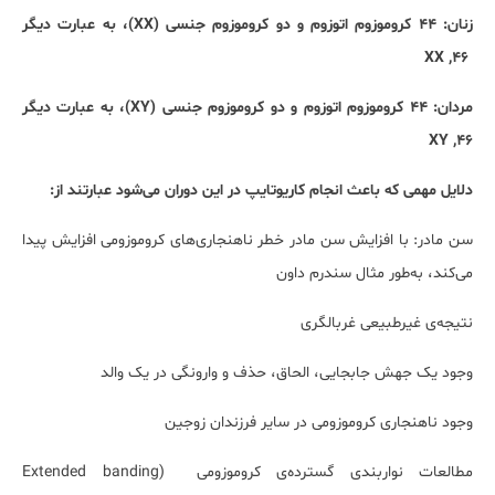
زنان: 44 کروموزوم اتوزوم و دو کروموزوم جنسی (
XX
)، به عبارت دیگر
46, XX
مردان: 44 کروموزوم اتوزوم و دو کروموزوم جنسی (
XY
)، به عبارت دیگر
46, XY
دلایل مهمی که باعث انجام کاریوتایپ در این دوران می‌شود عبارتند از:
سن مادر: با افزایش سن مادر خطر ناهنجاری‌های کروموزومی افزایش پیدا
می‌کند، به‌طور مثال سندرم داون
نتیجه‌ی غیرطبیعی غربالگری
وجود یک جهش جابجایی، الحاق، حذف و وارونگی در یک والد
وجود ناهنجاری کروموزومی در سایر فرزندان زوجین
مطالعات نوار‌بندی گسترده‌ی کروموزومی (
Extended banding