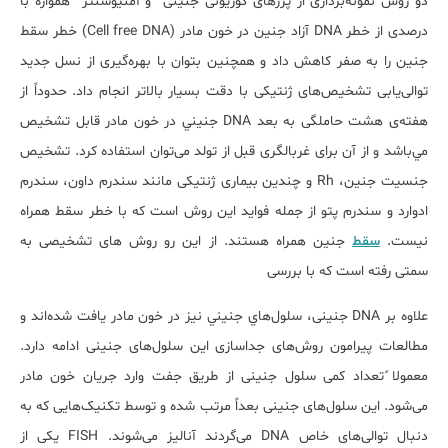
دو روش نمونه‌برداری از پرزهای کوریونی جنینی و آمنیوسنتز همواره با
درصدی از خطر DNA آزاد جنین در خون مادر (Cell free DNA) خطر سقط
جنین را به صفر کاهش داد و همچنین بتوان با بهره‌گیری از نسل جدید
توالی‌یابی تشخیص‌های ژنتیکی با دقت بسیار بالاتر انجام داد. حدوداً از
هفته‌ی هشت حاملگی به بعد DNA جنيني در خون مادر قابل تشخيص
مي‌باشد و از آن برای غربالگری قبل از تولد می‌توان استفاده کرد. تشخیص
جنسيت جنين، Rh و چندین بيماری ژنتیکی مانند سندرم داون، سندرم
ادوارد و سندرم پتو از جمله فواید این روش است که با خطر سقط همراه
نیست.
سقط
جنین همراه هستند. از این رو روش های تشخیصی به
سمتی رفته است که با بررسی
علاوه بر DNA جنينی، سلول‌هاي جنيني نيز در خون مادر یافت شده‌اند و
مطالعات پیرامون روش‌های جداسازی این سلول‌های جنینی ادامه دارد.
معمولا ًتعداد کمی سلول جنینی از طریق جفت وارد جریان خون مادر
می‌شود. این سلول‌های جنینی بعداً مرتب شده و توسط تکنیک‌هایی که به
دنبال توالی‌های خاص DNA می‌گردند آنالیز می‌شوند. FISH یکی از