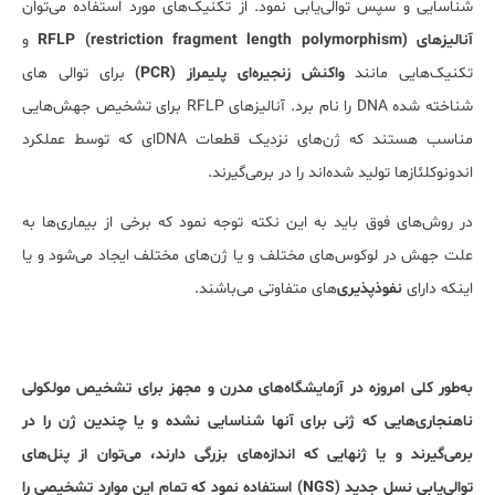
شناسایی و سپس توالی‌یابی نمود. از تکنیک‌های مورد استفاده می‌توان
آنالیزهای
(restriction fragment length polymorphism)
RFLP
و
تکنیک‌هایی مانند
واکنش زنجیره‌ای پلیمراز
(PCR)
برای توالی های
شناخته شده DNA را نام برد. آنالیزهای RFLP برای تشخیص جهش‌هایی
مناسب هستند که ژ‌ن‌های نزدیک قطعات DNAای که توسط عملکرد
اندونوکلئازها تولید شده‌اند را در برمی‌گیرند.
در روش‌های فوق باید به این نکته توجه نمود که برخی از بیماری‌ها به
علت جهش در لوکوس‌های مختلف و یا ژ‌ن‌های مختلف ایجاد می‌شود و یا
اینکه دارای
نفوذپذیری
‌های متفاوتی می‌باشند.
به‌طور کلی امروزه در آزمایشگاه‌های مدرن و مجهز برای تشخیص مولکولی
ناهنجاری‌هایی که ژنی برای آن­ها شناسایی نشده و یا چندین ژن را در
برمی‌گیرند و یا ژن­هایی که اندازه‌های بزرگی دارند، می‌توان از پنل‌های
توالی‌یابی نسل جدید (NGS) استفاده نمود که تمام این موارد تشخیصی را