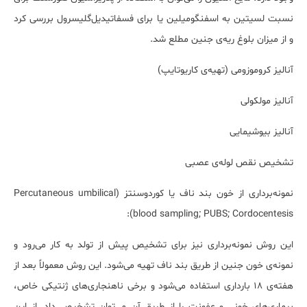
نسبت لسیتین به اسفنگومیلین یا برای فسفاتیدیل‌گلیسرول بررسی کرد
و از میزان بلوغ ریه‌ی جنین مطلع شد.
آنالیز کروموزومی (تهیه‌ی کاریوتایپ)
آنالیز مولکولی
آنالیز بیوشیمایی
تشخیص نقص لوله‌ی عصبی
نمونه‌برداری از خون بند ناف یا کوردوسنتز (Percutaneous umbilical
blood sampling; PUBS; Cordocentesis):
این روش نمونه‌برداری نیز برای تشخیص پیش از تولد به کار می‌رود و
نمونه‌ی خون جنین از طریق بند ناف تهیه می‌شود. این روش معمولاً بعد از
هفته‌ی 18 بارداری استفاده می‌شود و برخی ناهنجاری‌های ژنتیکی خاص،
بیماری‌های خونی و عفونت را از طریق آن می‌توان تشخیص داد. از این