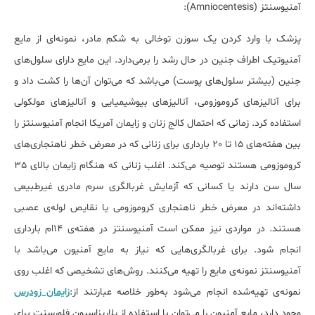
آمنیوسنتز
(Amniocentesis)
:
پزشک با وارد کردن یک سوزن توخالی به شکم مادر،
نمونه‌ای
از مایع
آمنیوتیک اطراف جنین در حال رشد را برمی‌دارد. این مایع دارای سلول‌های
جنین (بیشتر سلول‌های پوست) می‌باشد که می‌توان آن‌ها را کشت داد و
برای آنالیزهای کروموزومی، آنالیزهای بیوشیمیایی و آنالیزهای مولکولی
استفاده کرد. زمانی که احتمال
کالج زنان و زایمان آمریکا انجام آمنیوسنتز را
بین هفته‌های 15 تا 20 بارداری برای زنانی که در معرض خطر ناهنجاری‌های
کروموزومی هستند توصیه می‌کند. اغلب زنانی که هنگام زایمان بالای 35
سال سن دارند یا کسانی که آزمایش غربالگری سرم مادری غیرطبیعی
داشته‌اند در معرض خطر ناهنجاری کروموزومی یا نقایص لوله‌ی عصبی
هستند. در مواردی نیز ممکن است آمنیوسنتز در هفته‌ی 14‌ام بارداری
انجام شود. برای غربالگری‌هایی که نیاز به مایع آمنیون می‌باشد با
آمنیوسنتز نمونه‌ی مایع را تهیه می‌کنند. روش‌های تشخیصی که اغلب روی
نمونه‌ی تهیه‌شده انجام می‌شود به‌طور خلاصه عبارتند از:
زایمان زودرس
وجود دارد، مایع آمنیون را می‌توان با استفاده از پلاریزاسیون فلورسنت برای