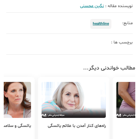
نویسنده مقاله :
نگین محسنی
منابع:
healthline
برچسب ها :
مطالب خواندنی دیگر...
علائم یائسگی
یائسگی و سلامت جنسی
خونریزی بعد ا