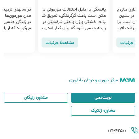
الات هورمونی م
در سال‎های نزدیک به یائسگی، پایین آ
در صورت وجود 
فتگی، تعریق ش
مدن هورمون‌ها باعث ایجاد تغییراتی
گی، علت خونریز
تی نارضایتی در
در زندگی جنسی می‌شود. برخی از زنان
سی قرار گیرد. 
رای کنار آمدن ب
می‌گویند که از رابطه جنسی بیشتر لذ
خونریزی بعد ا
راقبت های دورا
ت می‎برند. زنان دیگر متوجه می‎شوند
ب ساده و قابل 
از جمله ...
که کمتر به رابطه جنسی فکر می‎کنند
خونریزی پس از
اهدهٔ جزئیات
مشاهدهٔ جزئیات
یا از آن لذت نمی‎برند.
انه ای از یک ب
مرکز باروری و درمان ناباروری
نوبت‌دهی
مشاوره رایگان
مشاوره ژنتیک
021-42500