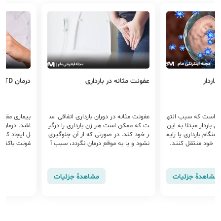
در بارداری
درمان STD
هپاتیت A در ب
ر دوران بارداری اتفاقی اس
بیماری مقاربتی دارای انواع متفاوتی می ب
ت هر زن بارداری را درگی
اشد. درمان بیماری جنسی بر اساس عام
ق آب ی
ر صورتی که از آن جلوگیری
ل ایجاد کننده بیماری، که ممکن است ع
رابطه‌
 موقع درمان نگردد، سبب آ
فونت باکتریایی، عفونت ویروسی یا عفون
د. رعا
ه جنین خواهد شد و به
ت با انگل باشد، متفاوت است.
ی از به
ت که ابتلا به عفونت مثا
ارداری کمی نگران کننده خو
خطر، و
مشاهدهٔ جزئیات
مشاهدهٔ جزئیات