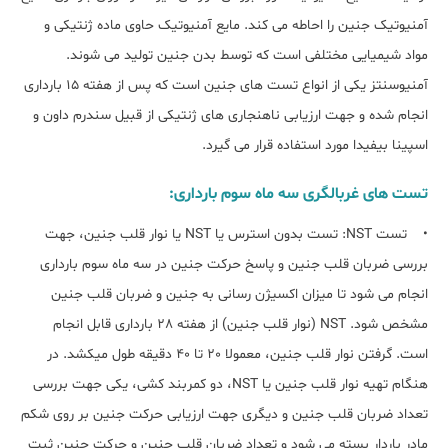
آمنیوتیک جنین را احاطه می کند. مایع آمنیوتیک حاوی ماده ژنتیکی و
مواد شیمیایی مختلفی است که توسط بدن جنین تولید می شوند.
آمنیوسنتز یکی از انواع تست های جنین است که پس از هفته 15 بارداری
انجام شده و جهت ارزیابی ناهنجاری های ژنتیکی از قبیل سندرم داون و
اسپینا بیفیدا مورد استفاده قرار می گیرد.
تست های غربالگری سه ماه سوم بارداری:
• تست NST: تست بدون استرس یا NST یا نوار قلب جنین، جهت
بررسی ضربان قلب جنین و پاسخ حرکت جنین در سه ماه سوم بارداری
انجام می شود تا میزان اکسیژن رسانی به جنین و ضربان قلب جنین
مشخص شود. NST (نوار قلب جنین) از هفته 28 بارداری قابل انجام
است. گرفتن نوار قلب جنین، معمولا 20 تا 40 دقیقه طول میکشد. در
هنگام تهیه نوار قلب جنین یا NST، دو کمربند کشی، یکی جهت بررسی
تعداد ضربان قلب جنین و دیگری جهت ارزیابی حرکت جنین بر روی شکم
مادر باردار بسته می شود و تعداد ضربان قلب جنین و حرکت جنین ثبت