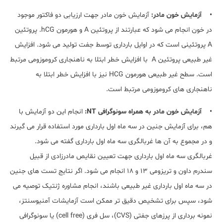
• آزمایش خون مادر:
آزمایش خون مادر جهت ارزیابی دو فاکتور موجود
در خون انجام می شود که عبارتند از پروتئین A و هورمون hCG. پروتئین
A پروتئینی است که در اوایل بارداری توسط جفت تولید می شود. افزایش
غیر طبیعی پروتئین A با افزایش خطر ابتلا به ناهنجاری کروموزومی مرتبط
است. سطح غیر طبیعی هورمون HCG نیز با افزایش خطر ابتلا به
ناهنجاری های کروموزومی مرتبط است.
• آزمایش خون مادر به همراه سونوگرافی NT:
انجام این دو آزمایش با
هم، برای آزمایش جنین در سه ماه اول بارداری مورد استفاده قرار می گیرند
و در مجموع به آن ها غربالگری سه ماه اول بارداری گفته می شود.
غربالگری سه ماه اول بارداری جهت تعیین نقایص مادرزادی از قبیل
سندرم داون و تریزومی 13 و 18 انجام می شود. اگر نتایج تست های جنین
در سه ماه اول بارداری غیر طبیعی باشند، انجام مشاوره ژنتیک توصیه می
شود، سپس برای تشخیص دقیق تر ممکن است آزمایشات آمنیوسنتز،
نمونه برداری از پرزهای جفتی (CVS)، سل فری (cell free) یا سونوگرافی