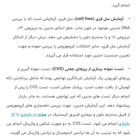
انجام گیرد.
• آزمایش سل فری (cell free):
سل فری، آزمایشی است که با بررسی
DNA جنینی موجود در خون مادر، خطر ابتلای جنین به تریزومی 13،
تریزومی 18 و یا سندرم داون را تشخیص می دهد. برخی دیگر از اشکال
آزمایش سل فری، سایر اختلالات کروموزومی را بررسی نموده و جهت
تعیین جنسیت جنین مورد استفاده قرار می گیرند.
• تست نمونه برداری از پرزهای جفتی (CVS):
تست نمونه گیری از
پرزهای کوریونی یک آزمایش غربالگری تهاجمی بوده که شامل برداشتن تکه
کوچکی از بافت جفت است. پزشک ممکن است، تست CVS را پس از
انجام دیگر تست های جنین که غیر تهاجمی هستند، به مادر باردار
پیشنهاد دهد. این آزمایش جنین، جهت بررسی ناهنجاری های کروموزومی
از قبیل سندرم داون و بیماری فیبروز کیستیک در
هفته 10 بارداری
تا
12
بارداری
انجام می شود. تست CVS به دو صورت شکمی و واژینال انجام می
شود که به ترتیب به آن ها ترانس ابدومینال و ترانس واژینال می گویند.