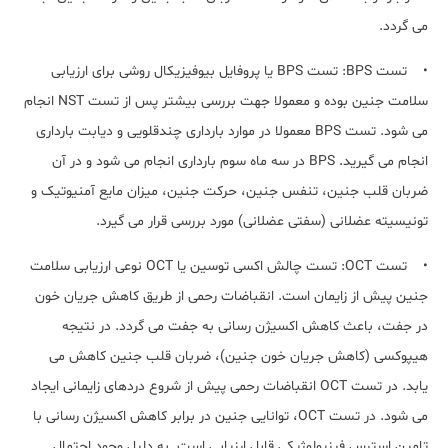
می گردد.
• تست BPS: تست BPS یا پروفایل بیوفیزیکال روشی برای ارزیابی
سلامت جنین بوده و معمولا جهت بررسی بیشتر پس از تست NST انجام
می شود. تست BPS معمولا در موارد بارداری چندقلویی و دیابت بارداری
انجام می گیرید. BPS در سه ماه سوم بارداری انجام می شود و در آن
ضربان قلب جنین، تنفس جنین، حرکت جنین، میزان مایع آمنیوتیک و
تونیسیته عضلانی (سفتی عضلانی) مورد بررسی قرار می گیرد.
• تست OCT: تست چالش اکسی توسین یا OCT نوعی ارزیابی سلامت
جنین پیش از زایمان است. انقباضات رحمی از طریق کاهش جریان خون
در جفت، باعث کاهش اکسیژن رسانی به جفت می گردد. در نتیجه
هیپوکسی (کاهش جریان خون جنین)، ضربان قلب جنین کاهش می
یابد. در تست OCT انقباضات رحمی پیش از شروع دردهای زایمانی ایجاد
می شود. در تست OCT، توانایی جنین در برابر کاهش اکسیژن رسانی با
تامین استرس فیزیولوژیکی قابل ارزیابی است. به دلیل وجود احتمال