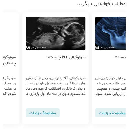
مطالب خواندنی دیگر...
 چیست؟
سونوگرافی NT چیست؟
سونوگرافی
چه کاربردی 
 داپلر در بارداری می
سونوگرافی NT یا ان تی، یکی از آزمایش
سونوگرافی آ
ین مانند جریان خو
های غربالگری سه ماهه اول بارداری است
ی بسیار مهم
 قلب جنین و همچنی
و برای غربالگری اختلالات کروموزومی مان
 ارزیابی نمود. سون
ند سندرم داون در سه ماه اول بارداری م
 انواع مختلفی است ما
ورد استفاده قرار می گیرد. در سونوگرافی
تلال نادر در
ن سونوگرافی که میزا
ان تی، ضخامت مایع پشت گردن جنین
مغذی جنین را بررسی
اندازه گیری و
مشاهدهٔ جزئیات
مشاهدهٔ جزئیات
 ماهه سوم بارداری ان
مادگی خاصی نیز نیاز