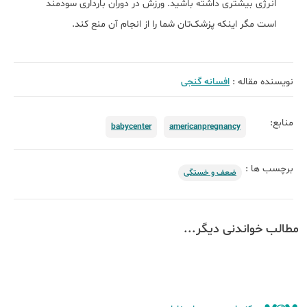
انرژی بیشتری داشته باشید. ورزش در دوران بارداری سودمند
است مگر اینکه پزشک‌تان شما را از انجام آن منع کند.
نویسنده مقاله :
افسانه گنجی
منابع:
babycenter
americanpregnancy
برچسب ها :
ضعف و خستگی
مطالب خواندنی دیگر...