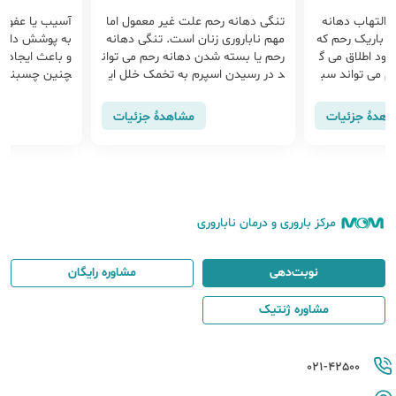
 التهاب دهانه
تنگی دهانه رحم علت غیر معمول اما
آسیب یا عفون
ای باریک رحم که
مهم ناباروری زنان است. تنگی دهانه
به پوشش داخل
شود اطلاق می گ
رحم یا بسته شدن دهانه رحم می توان
و باعث ایجاد 
م می تواند سب
د در رسیدن اسپرم به تخمک خلل ای
چنین چسبندگی
و مشکلاتی از ا
جاد کند. بسته شدن دهانه رحم علت
ث ناباروری و ..
غیر معمول اما مهم در مسئله نابارور
اهدهٔ جزئیات
مشاهدهٔ جزئیات
ی زنان است
مرکز باروری و درمان ناباروری
نوبت‌دهی
مشاوره رایگان
مشاوره ژنتیک
021-42500