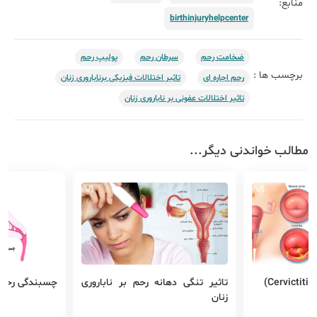
منابع:
birthinjuryhelpcenter
ضخامت رحم
سرطان رحم
پولیپ رحم
برچسب ها :
رحم اجاره ای
تاثیر اختلالات فیزیکی برناباروری زنان
تاثیر اختلالات عفونی بر ناباروری زنان
مطالب خواندنی دیگر...
)
تاثیر تنگی دهانه رحم بر ناباروری
چسبندگی رحم
زنان