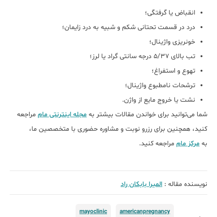
انقباض یا گرفتگی؛
درد در قسمت تحتانی شکم و شبیه به درد زایمان؛
خونریزی واژینال؛
تب بالای 5/37 درجه سانتی گراد یا لرز؛
تهوع و استفراغ؛
ترشحات نامطبوع واژینال؛
نشت یا خروج مایع از واژن.
شما می‌توانید برای خواندن مقالات بیشتر به
مجله اینترنتی مام
مراجعه
کنید، همچنین برای رزرو نوبت و مشاوره حضوری با متخصصین ما،
به
مرکز مام
مراجعه کنید.
نویسنده مقاله :
الميرا بابكان راد
mayoclinic
americanpregnancy