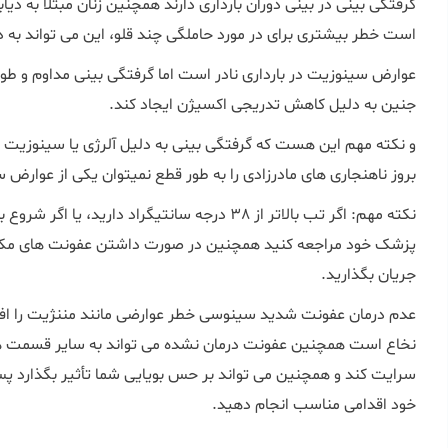
گرفتگی بینی در بینی دوران بارداری دارند همچنین زنان مبتلا به د
است خطر بیشتری برای در مورد حاملگی چند قلو، این می تواند به د
عوارض سینوزیت در بارداری نادر است اما گرفتگی بینی مداوم و طول
جنین به دلیل کاهش تدریجی اکسیژن ایجاد کند.
و نکته مهم این هست که گرفتگی بینی به دلیل آلرژی یا سینوزیت هیچ
بروز ناهنجاری های مادرزادی را به طور قطع نمیتوان یکی از عوارض سی
نکته مهم: اگر تب بالاتر از 38 درجه سانتیگراد داری
پزشک خود مراجعه کنید همچنین در صورت داشتن عفونت های مکرر 
جریان بگذارید.
عدم درمان عفونت شدید سینوسی خطر عوارضی مانند مننژیت را اف
نخاع است همچنین عفونت درمان نشده می تواند به سایر قسمت ه
سرایت کند و همچنین می تواند بر حس بویایی شما تأثیر بگذارد 
خود اقدامی مناسب انجام دهید.