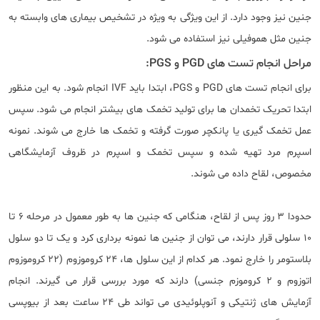
جنین نیز وجود دارد. از این ویژگی به ویژه در تشخیص بیماری های وابسته به
جنین مثل هموفیلی نیز استفاده می شود.
مراحل انجام تست های PGD و PGS:
برای انجام تست های PGD و PGS، ابتدا باید IVF انجام شود. به این منظور
ابتدا تحریک تخمدان ها برای تولید تخمک های بیشتر انجام می شود. سپس
عمل تخمک گیری یا پانکچر صورت گرفته و تخمک ها خارج می شوند. نمونه
اسپرم مرد تهیه شده و سپس تخمک و اسپرم در ظروف آزمایشگاهی
مخصوص، لقاح داده می شوند.
حدودا 3 روز پس از لقاح، هنگامی که جنین ها به طور معمول در مرحله 6 تا
10 سلولی قرار دارند، می توان از جنین ها نمونه برداری کرد و یک تا دو سلول
بلاستومر را خارج نمود. هر کدام از این سلول ها، 24 کروموزوم (22 کروموزوم
اتوزوم و 2 کروموزم جنسی) دارند که مورد بررسی قرار می گیرند. انجام
آزمایش های ژنتیکی و آنوپلوئیدی می تواند طی 24 ساعت بعد از بیوپسی