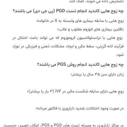
تشخیص داده می شوند، کمک کند.
چه زوج هایی کاندید انجام تست PGD (پی جی دی) می باشند؟
زوج هایی با سابقه بیماری های وابسته به X در خانواده؛
ناقلین بیماری های اتوزوم مغلوب و غالب؛
زوج هایی با ترانسلوکاسیون کروموزوم که می تواند باعث اختلال در
فرآیند لانه گزینی، سقط مکرر و ایجاد مشکلات ذهنی و فیزیکی در نوزاد
شود.
چه زوج هایی کاندید انجام روش PGS می باشند؟
زنان دارای سن 35 سال یا بیشتر؛
زوج هایی دارای سابقه شکست مکرر در IVF (3 بار یا بیشتر)؛
در صورت وجود اختلالات شدید ناباروری با فاکتور مردانه؛
در مراکز ناباروری به وسیله تست های PGD و PGS، امکان تعیین جنسیت