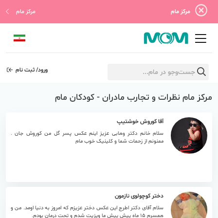
مرکز مام
مرکز مام
ورود/ ثبت نام
مرکز مام نظرات و تجارب مادران - کودکان مام
آقا کوروش خوشتیپ
سلام خانم دکتر وهابی عزیز اینم عکس پسر گل من کوروش جان .
ممنونم از زحمات شما و کلینیک خوب مام
دختر کوچولوی نازمون
سلام آقای دکتر اطرج این عکس دختر عزیزم که امروز به دنیا اومد. من و
همسرم 15 ماه پیش پیش ما ویزیت شدم و تحت درمان بودم.