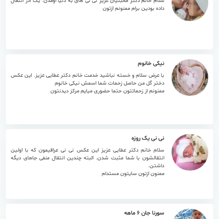
سلام خانم دکتر محبتیان عزیز نی نی های به دنیا اومدن. یک آذر انتقال
داده بودین برام ممنونم ازتون
۲۳ تیر ۱۴۰۵
نیکی خانوم
با عرض سلام و خسته نباشید خدمت خانم دکتر عطایی عزیز. این عکس
دختر گل من حاصل زحمات شما اسمش نیکی خانوم
ممنونم از زحماتتون حتما حضوری میایم مرکز دیدنتون
۲۱ تیر ۱۴۰۵
نی نی یک روزه
سلام خانم دکتر عطایی عزیز این عکس نی نی عراقیمون که با اولین
انتقالشون با شما مثبت شدن. البته چندین انتقال منفی جاهای دیگه
داشتن.
ممنون ازتون سایتون مستدام
۲۰ تیر ۱۴۰۵
سورنا جان 6 ماهه