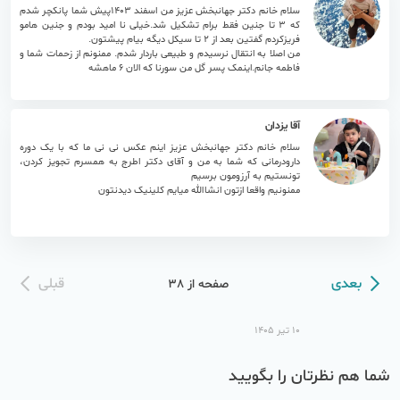
سلام خانم دکتر جهانبخش عزیز من اسفند 1403پیش شما پانکچر شدم
که 3 تا جنین فقط برام تشکیل شد.خیلی نا امید بودم و جنین هامو
فریزکردم گفتین بعد از 2 تا سیکل دیگه بیام پیشتون.
من اصلا به انتقال نرسیدم و طبیعی باردار شدم. ممنونم از زحمات شما و
۱۷ تیر ۱۴۰۵
فاطمه جانم.اینمک پسر گل من سورنا که الان 6 ماهشه
آقا یزدان
سلام خانم دکتر جهانبخش عزیز اینم عکس نی نی ما که با یک دوره
دارودرمانی که شما به من و آقای دکتر اطرج به همسرم تجویز کردن،
تونستیم به آرزومون برسیم
ممنونیم واقعا ازتون انشاالله میایم کلینیک دیدنتون
۱۶ تیر ۱۴۰۵
بعدی
قبلی
صفحه
از 38
۱۰ تیر ۱۴۰۵
شما هم نظرتان را بگویید