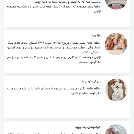
داشتنی منه که به لطف و زحمات شما به دنیا اومد.
واقعا ازتون ممنونم که بعد از 10 سال طعم مادر شدن رو چشیدم ممنونم
ازتون.
۰۶ مرداد ۱۴۰۵
آقا دیار
سلام خانم دکتر تمیزی عزیزم من 14 مرداد 1404 انتقال انجام دادم پیش
شما. وقتی جواب آزمایشم رو فرستادم شما مشهد بودین و بهم گفتین
جوابش مثبته.
ازتون خواستم دعام کنین بچم بمونه. الان پسرم 3 ماهشه و هر روز من
۲۷ تیر ۱۴۰۵
دعاگوتون هستم
نی نی دو روزه
سلام خانم دکتر تمیزی عزیز پسرمو با دستای شما باردار شدم. دیروز به
دنیا اومد ممنونم ازتون
۲۴ تیر ۱۴۰۵
دوقلوهای یک روزه