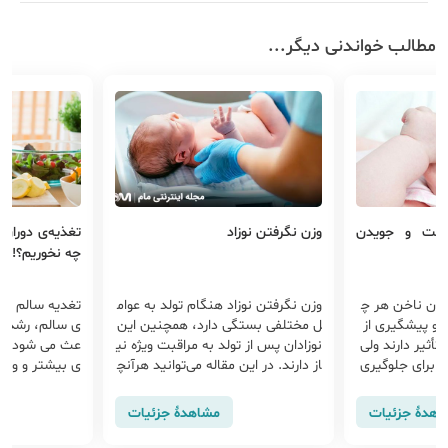
مطالب خواندنی دیگر...
نگشت و جویدن
وزن نگرفتن نوزاد
تغذیه‌ی دوران 
چه نخوریم؟!
دن ناخن هر چ
وزن نگرفتن نوزاد هنگام تولد به عوام
تغدیه سالم نق
 و پیشگیری از
ل مختلفی بستگی دارد، همچنین این
ی سالم، رشد و 
أثیر دارند ولی
نوزادان پس از تولد به مراقبت ویژه نی
عث می شود شما
لی برای جلوگیری
از دارند. در این مقاله می‌توانید هرآنچ
ی بیشتر و وزن
د.
ه مربوط به نوزادان با وزن کم است را
شید.ب نابراین 
بخوانید.
چه نوع تغذیه ا
اهدهٔ جزئیات
مشاهدهٔ جزئیات
ی است سردرگم 
دامه دهید.