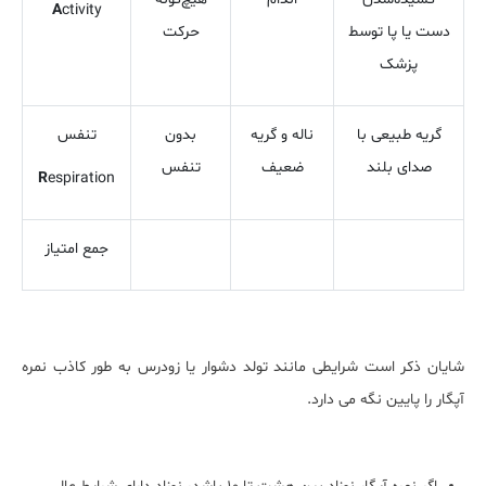
A
ctivity
دست یا پا توسط
حرکت
پزشک
گریه طبیعی با
ناله و گریه
بدون
تنفس
صدای بلند
ضعیف
تنفس
R
espiration
جمع امتیاز
شایان ذکر است شرایطی مانند تولد دشوار یا زودرس به طور کاذب نمره
آپگار را پایین نگه می دارد.