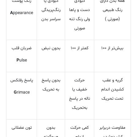
همه بدن دارای
کبودی
کبودی یا
رنگ پوست
رنگ طبیعی
دست و پاها
رنگ‌پریدگی
A
ppearance
(صورتی )
ولی رنگ تنه
سراسر بدن
صورتی
بیش‌تر از ۱۰۰
کمتر از ۱۰۰
بدون نبض
ضربان قلب
P
ulse
گریه و عقب
حرکت
بدون پاسخ
پاسخ رفلکس
کشیدن اندام
خفیف یا
به تحریک
G
rimace
تحت تحریک
ناله در پاسخ
به‌تحریک
مقاومت دربرابر
کمی حرکت
بدون
تون عضلانی
کشیده‌شدن
اندام
هیچ‌گونه