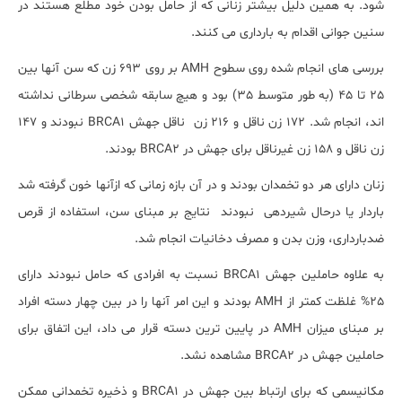
شود. به همین دلیل بیشتر زنانی که از حامل بودن خود مطلع هستند در
سنین جوانی اقدام به بارداری می کنند.
بررسی های انجام شده روی سطوح AMH بر روی 693 زن که سن آنها بین
25 تا 45 (به طور متوسط 35) بود و هیچ سابقه شخصی سرطانی نداشته
اند، انجام شد. 172 زن ناقل و 216 زن ناقل جهش BRCA1 نبودند و 147
زن ناقل و 158 زن غیرناقل برای جهش در BRCA2 بودند.
زنان دارای هر دو تخمدان بودند و در آن بازه زمانی که ازآنها خون گرفته شد
باردار یا درحال شیردهی نبودند نتایج بر مبنای سن، استفاده از قرص
ضدبارداری، وزن بدن و مصرف دخانیات انجام شد.
به علاوه حاملین جهش BRCA1 نسبت به افرادی که حامل نبودند دارای
25% غلظت کمتر از AMH بودند و این امر آنها را در بین چهار دسته افراد
بر مبنای میزان AMH در پایین ترین دسته قرار می داد، این اتفاق برای
حاملین جهش در BRCA2 مشاهده نشد.
مکانیسمی که برای ارتباط بین جهش در BRCA1 و ذخیره تخمدانی ممکن