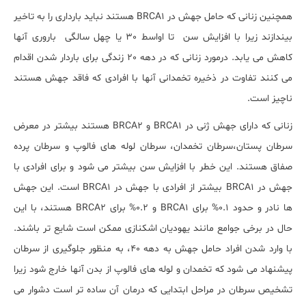
همچنین زنانی که حامل جهش در BRCA1 هستند نباید بارداری را به تاخیر
بیندازند زیرا با افزایش سن تا اواسط 30 یا چهل سالگی باروری آنها
کاهش می یابد. درمورد زنانی که در دهه 20 زندگی برای باردار شدن اقدام
می کنند تفاوت در ذخیره تخمدانی آنها با افرادی که فاقد جهش هستند
ناچیز است.
زنانی که دارای جهش ژنی در BRCA1 و BRCA2 هستند بیشتر در معرض
سرطان پستان،سرطان تخمدان، سرطان لوله های فالوپ و سرطان پرده
صفاق هستند. این خطر با افزایش سن بیشتر می شود و برای افرادی با
جهش در BRCA1 بیشتر از افرادی با جهش در BRCA1 است. این جهش
ها نادر و حدود 0.1% برای BRCA1 و 0.2% برای BRCA2 هستند، با این
حال در برخی جوامع مانند یهودیان اشکنازی ممکن است شایع تر باشند.
با وارد شدن افراد حامل جهش به دهه 40، به منظور جلوگیری از سرطان
پیشنهاد می شود که تخمدان و لوله های فالوپ از بدن آنها خارج شود زیرا
تشخیص سرطان در مراحل ابتدایی که درمان آن ساده تر است دشوار می