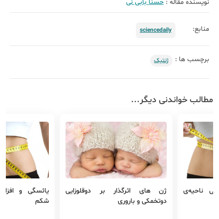
نویسنده مقاله :
حسنا بابی نی
منابع:
sciencedaily
برچسب ها :
ژنتیک
مطالب خواندنی دیگر...
ی ناحیه‌ی
ژن های اثرگذار بر دوقلوزایی
یائسگی و افزای
دوتخمکی و باروری
شکم