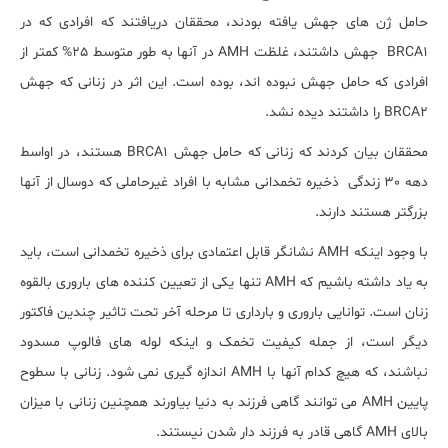
حامل ژن های جهش یافته بودند، محققان دریافتند که افرادی که در
BRCA1 جهش داشتند، غلظت AMH در آنها به طور متوسط 25% کمتر از
افرادی که حامل جهش نبوده اند، بوده است. این اثر در زنانی که جهش
BRCA2 را داشتند دیده نشد.
محققان بیان کردند که زنانی که حامل جهش BRCA1 هستند، در اواسط
دهه 30 زندگی ذخیره تخمدانی مشابه با افراد غیرحاملی که دوسال از آنها
بزرگتر هستند دارند.
با وجود اینکه AMH نشانگر قابل اعتمادی برای ذخیره تخمدانی است، باید
به یاد داشته باشیم که AMH تنها یکی از تعیین کننده های باروری بالقوه
زنان است. توانایی باروری و بارداری تا مرحله آخر تحت تاثیر چندین فاکتور
دیگر است، از جمله کیفیت تخمک و اینکه لوله های فالوپ مسدود
نباشند، که هیچ کدام آنها با AMH اندازه گیری نمی شود. زنانی با سطوح
پایین AMH می توانند گاهی فرزند به دنیا بیاورند همچنین زنانی با میزان
بالای AMH گاهی قادر به فرزند دار شدن نیستند.