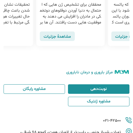
 که یائسه
محققان برای تشخیص ژن هایی که ا
تحقیقات نشان داد
 شود با این
حتمال به دنیا آوردن دوقلوهای دوتخم
شدن باعث چاقی فر
 دوران یائس
کی در مادران را افزایش می دهند به
حال تغییرات هورمو
مسیری است ک
موفقیت هایی دست یافتند. آن ها بر
گی مرتبط با تغیی
این باورن...
ه چربی در آ...
هٔ جزئیات
مشاهدهٔ جزئیات
مرکز باروری و درمان ناباروری
نوبت‌دهی
مشاوره رایگان
مشاوره ژنتیک
021-42500
تهران، شیراز جنوبی، پایین‌تر از اتوبان همت، کوچه 68 شرقی،