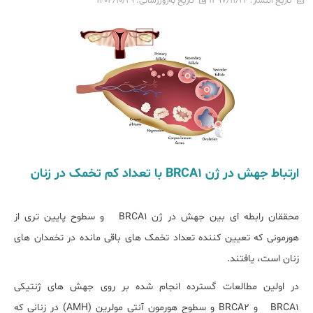
تاریخ انتشار:
۱۳۹۷/۱۱/۲۴
تاریخ به‌روزرسانی:
۱۴۰۴/۱۰/۲۹
ارتباط جهش در ژن BRCA1 با تعداد کم تخمک در زنان
محققان رابطه ای بین جهش در ژن BRCA1 و سطوح پایین تری از
هورمونی که تعیین کننده تعداد تخمک های باقی مانده در تخمدان های
زنان است، یافتند.
در اولین مطالعات گسترده انجام شده بر روی جهش های ژنتیکی
BRCA1 و BRCA2 و سطوح هورمون آنتی مولرین (AMH) در زنانی که