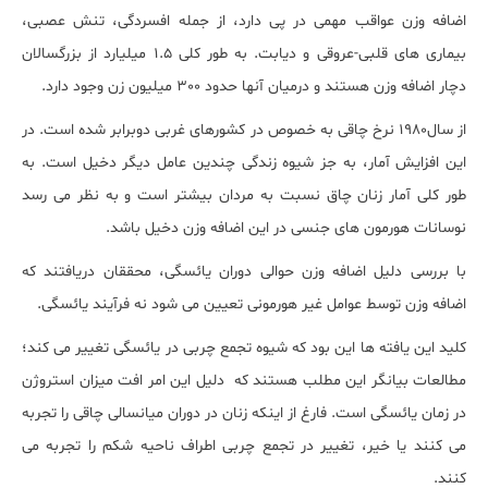
اضافه وزن عواقب مهمی در پی دارد، از جمله افسردگی، تنش عصبی،
بیماری های قلبی-عروقی و دیابت. به طور کلی 1.5 میلیارد از بزرگسالان
دچار اضافه وزن هستند و درمیان آنها حدود 300 میلیون زن وجود دارد.
از سال1980 نرخ چاقی به خصوص در کشورهای غربی دوبرابر شده است. در
این افزایش آمار، به جز شیوه زندگی چندین عامل دیگر دخیل است. به
طور کلی آمار زنان چاق نسبت به مردان بیشتر است و به نظر می رسد
نوسانات هورمون های جنسی در این اضافه وزن دخیل باشد.
با بررسی دلیل اضافه وزن حوالی دوران یائسگی، محققان دریافتند که
اضافه وزن توسط عوامل غیر هورمونی تعیین می شود نه فرآیند یائسگی.
کلید این یافته ها این بود که شیوه تجمع چربی در یائسگی تغییر می کند؛
مطالعات بیانگر این مطلب هستند که دلیل این امر افت میزان استروژن
در زمان یائسگی است. فارغ از اینکه زنان در دوران میانسالی چاقی را تجربه
می کنند یا خیر، تغییر در تجمع چربی اطراف ناحیه شکم را تجربه می
کنند.