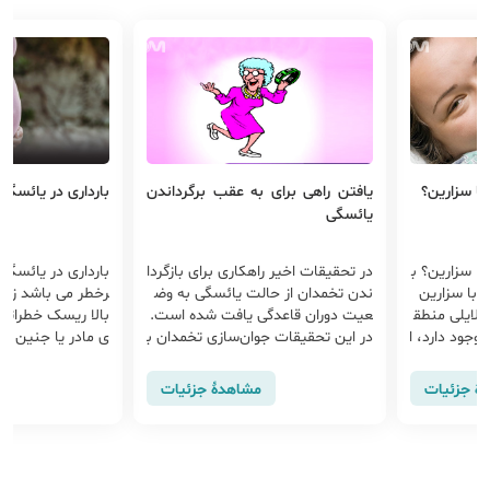
ه عقب برگرداندن
بارداری در یائسگی
خونریزی بعد 
کاری برای بازگردا
بارداری در یائسگی جزو بارداری های پ
در صورت وجود
ت یائسگی به وض
رخطر می باشد زیرا بارداری در سنین
گی، علت خونری
 یافت شده است.
بالا ریسک خطراتی که ممکن است برا
سی قرار گیرد.
ن‌سازی تخمدان ب
ی مادر یا جنین به وجود بی آید، افزای
خونریزی بعد 
 از پلاکت انجام
ش می دهد اما احتمال بارداری در یائ
ب ساده و قابل
به آزاد کردن مج
سگی زودرس ...
خونریزی پس ا
شاهدهٔ جزئیات
مشاهدهٔ جزئیات
انه ای از یک 