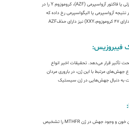
تولید طبیعی اسپرم است حذف شده است یا خیر. سندرم حذف جزئی یا فاکتور آزواسپرمی (AZF)، کروموزوم Y را در
 نتیجه‌ آزواسپرمی یا الیگواسپرمی رخ داده که
منجر به ناباروری مردان می‌گردد. بیماران مبتلا به سندرم کلاینفلتر (دارای 47 کروموزوم،XXY) نیز دارای حذفAZF
فیبروزیس:
أثیر قرار ‌‌‌‌می‌دهد. تحقیقات اخیر انواع
واع جهش‌های مرتبط با این ژن، در باروری مردان
تست به دنبال جهش‌‌‌هایی در ژن سیستیک
قبل از بارداری با انجام آزمایش ژنتیک می‌توان سطح هوموسیستئین خون و وجود جهش در ژن MTHFR را تشخیص