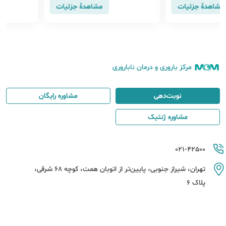
اهدهٔ جزئیات
مشاهدهٔ جزئیات
مرکز باروری و درمان ناباروری
نوبت‌دهی
مشاوره رایگان
مشاوره ژنتیک
021-42500
تهران، شیراز جنوبی، پایین‌تر از اتوبان همت، کوچه 68 شرقی،
پلاک 6