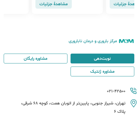
اهدهٔ جزئیات
مشاهدهٔ جزئیات
مرکز باروری و درمان ناباروری
نوبت‌دهی
مشاوره رایگان
مشاوره ژنتیک
021-42500
تهران، شیراز جنوبی، پایین‌تر از اتوبان همت، کوچه 68 شرقی،
پلاک 6