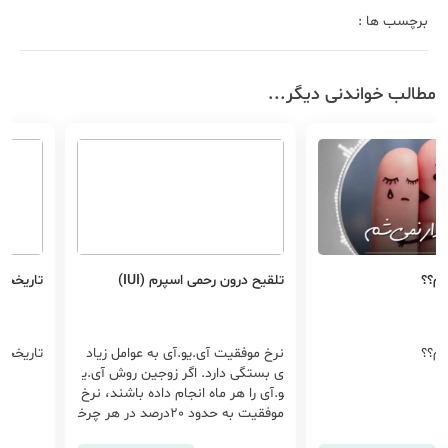
برچسب ها :
مطالب خواندنی دیگر...
 اسپرم (IUI)
تاریخچه لقاح آزمایشگاهی (IVF)
هفته بی
یو.آی به عوامل زیاد
تاریخچه لقاح آزمایشگاهی (IVF)
هفته بی
 اگر زوجین روش آی.ی
 انجام داده باشند، نرخ
موفقیت به حدود 20درصد در هر چرخ
جه به سن زن، دلیل نا