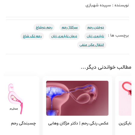
نویسنده :
سپیده شهبازی
دوختن رحم
سرکلاژ رحم
رحم دوشاخ
برچسب ها :
ناباروری زنان
درمان ناباروری زنان
رحم تک شاخ
انتقال مکرر منفی
مطالب خواندنی دیگر...
 جایگزین
عکس رنگی رحم | دکتر مژگان وهابی
چسبندگی رحم