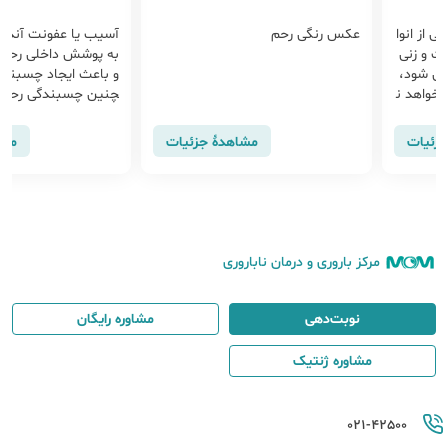
ره ای (surrogacy) یکی از انوا
عکس رنگی رحم
آسیب یا عفونت آندو
ت و زنی
به پوشش داخلی رحم 
می شود،
و باعث ایجاد چسبند
ی خواهد ن
چنین چسبندگی رحم 
ث ناباروری و ...
جزئیات
مشاهدهٔ جزئیات
مشا
مرکز باروری و درمان ناباروری
نوبت‌دهی
مشاوره رایگان
مشاوره ژنتیک
021-42500