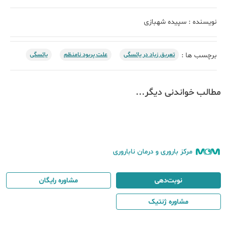
نویسنده :
سپیده شهبازی
تعریق زیاد در یائسگی
علت پریود نامنظم
یائسگی
برچسب ها :
مطالب خواندنی دیگر...
مرکز باروری و درمان ناباروری
نوبت‌دهی
مشاوره رایگان
مشاوره ژنتیک