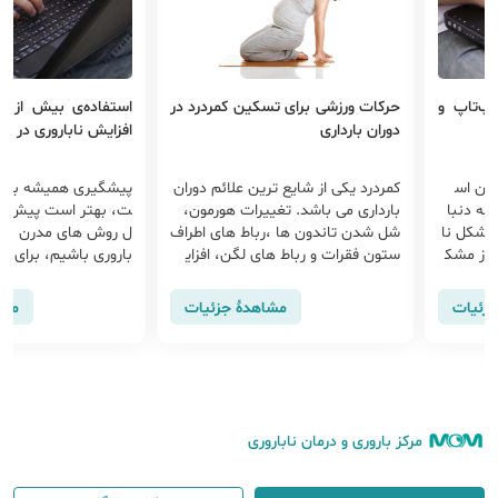
لپ‌تاپ و
حرکات ورزشی برای تسکین کمردرد در
استفاده‌ی بیش از ح
دوران بارداری
افزایش ناباروری در مر
مان اس
کمردرد یکی از شایع ترین علائم دوران
پیشگیری همیشه بهتر 
به دنبا
بارداری می باشد. تغییرات هورمون،
ت، بهتر است پیش از ا
مشکل نا
شل شدن تاندون ها ،رباط های اطراف
ل روش های مدرن برای
 از مشک
ستون فقرات و رباط های لگن، افزای
باروری باشیم، برای ج
ش وزن...
لات ناباروری ا...
جزئیات
مشاهدهٔ جزئیات
مشا
مرکز باروری و درمان ناباروری