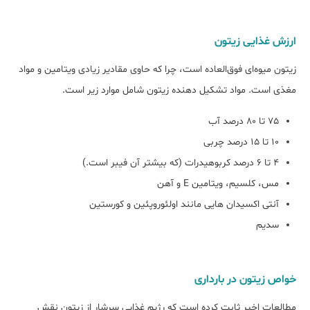
ارزش غذایی زیتون
زیتون میوه‌ای فوق‌العاده است، چرا که حاوی مقادیر زیادی ویتامین و مواد
مغذی است. مواد تشکیل دهنده زیتون شامل موارد زیر است.
75 تا 80 درصد آب
10 تا 15 درصد چربی
4 تا 6 درصد کربوهیدرات (که بیشتر آن فیبر است.)
مس، کلسیم، ویتامین E و آهن
آنتی اکسیدان هایی مانند اولئوروپئین و کورستین
سدیم
خواص زیتون در بارداری
مطالعات اخیر ثابت کرده است که رژیم غذایی سرشار از زیتون نقش