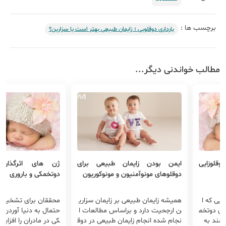
برچسب ها :
بارداری دوقلویی ؛ زایمان طبیعی بهتر است یا سزارین؟
مطالب خواندنی دیگر...
قلوزایی
ایمن بودن زایمان طبیعی برای
ژن های اثرگذار ب
دوقلوهای مونوآمنیون و مونوکوریون
دوتخمکی و باروری
یی که ا
همیشه زایمان طبیعی بر زایمان سزاری
محققان برای تشخیص 
ای دوتخم
ن ارجحیت دارد و براساس مطالعات ا
حتمال به دنیا آوردن 
دهند به
نجام شده انجام زایمان طبیعی در دوق
کی در مادران را افزا