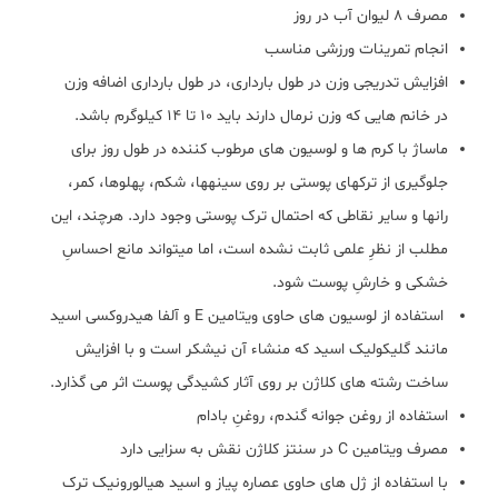
مصرف 8 لیوان آب در روز
انجام تمرینات ورزشی مناسب
افزایش تدریجی وزن در طول بارداری، در طول بارداری اضافه وزن
در خانم هایی که وزن نرمال دارند باید 10 تا 14 کیلوگرم باشد.
ماساژ با کرم ها و لوسیون های مرطوب کننده در طول روز برای
جلوگیری از ترک‎های پوستی بر روی سینه‎ها، شکم، پهلوها، کمر،
ران‎ها و سایر نقاطی که احتمال ترک پوستی وجود دارد. هرچند، این
مطلب از نظرِ علمی ثابت نشده است، اما می‎تواند مانع احساسِ
خشکی و خارشِ پوست شود.
استفاده از لوسیون های حاوی ویتامین E و آلفا هیدروکسی اسید
مانند گلیکولیک اسید که منشاء آن نیشکر است و با افزایش
ساخت رشته های کلاژن بر روی آثار کشیدگی پوست اثر می گذارد.
استفاده از روغن جوانه گندم، روغنِ بادام
مصرف ویتامین C در سنتز کلاژن نقش به سزایی دارد
با استفاده از ژل های حاوی عصاره پیاز و اسید هیالورونیک ترک