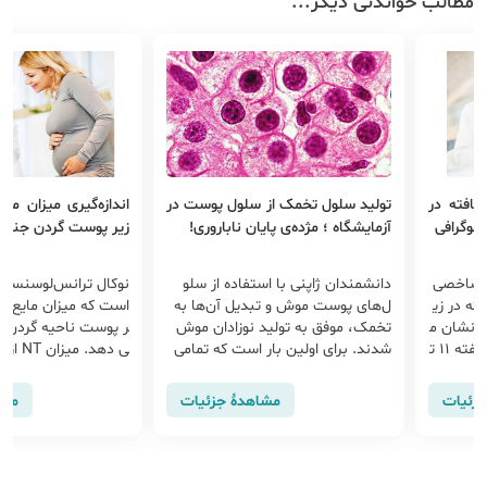
مطالب خواندنی دیگر...
‌یافته در
تولید سلول تخمک از سلول‌ پوست در
اندازه‌گیری میزان مای
نوگرافی
آزمایشگاه ؛ مژده‌ی‌ پایان ناباروری!
زیر پوست گردن جنین 
ال ترانس‌لوسنسی یاNT، شاخصی
دانشمندان ژاپنی با استفاده از سلو
ته در زی
ل‌های پوست موش و تبدیل آن‌ها به
است که میزان مایع تج
ا نشان م
تخمک، موفق به تولید نوزادان موش
ر پوست ناحیه گردن ج
ی دهد. میزان NT از ابتدای هفته 11 ت
شدند. برای اولین بار است که تمامی
مراحل تول...
ا انتها...
جزئیات
مشاهدهٔ جزئیات
مشا