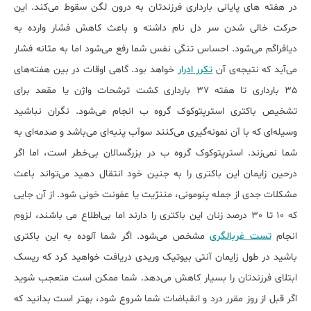
در هفته های پایانی بارداری فرزندتان به درون لگن سقوط می‌کند. این
حرکت خالی شدن سر دل نام داشته و باعث کاهش فشار وارده به
دیافراگم می‌شود. احساس تنگی نفس شما رفع می‌شود اما به مثانه فشار
می‌آید که نتیجه‌ی آن
تکرر ادرار
خواهد بود. گاهی اوقات در بین هفته‌های
35 بارداری تا هفته 37 بارداری کشت ترشحات واژن یا مقعد برای
تشخیص باکتری استرپتوکوک گروه ب انجام می‌شود. نگران نباشید
وسیله‌ای که با آن نمونه‌گیری می‌کنند سوآب پنبه‌ای می‌باشد و صدمه‌ای به
شما نمی‌زند. استرپتوکوک گروه ب در بزرگسالان بی‌خطر است، اما اگر
درحین زایمان این باکتری را به جنین خود انتقال دهید می‌تواند باعث
مشکلات جدی از جمله پنومونی، مننژیت یا عفونت خونی شود. از آن جایی
که 10 تا 30 درصد زنان این باکتری را دارند اما بی‌اطلاع می باشند، لزوم
انجام
تست غربالگری
مشخص می‌شود. اگر شما آلوده به این باکتری
باشید در طول زایمان آنتی بیوتیک وریدی دریافت خواهید کرد که ریسک
ابتلای فرزندتان را بسیار کاهش می‌دهد. شما ممکن است متعجب شوید
اگر قبل از روز مقرر درد و انقباضات شما شروع شود، بهتر است بدانید که