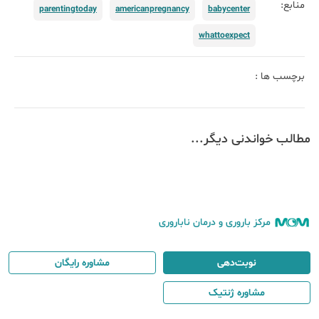
منابع:
parentingtoday
americanpregnancy
babycenter
whattoexpect
برچسب ها :
مطالب خواندنی دیگر...
مرکز باروری و درمان ناباروری
نوبت‌دهی
مشاوره رایگان
مشاوره ژنتیک