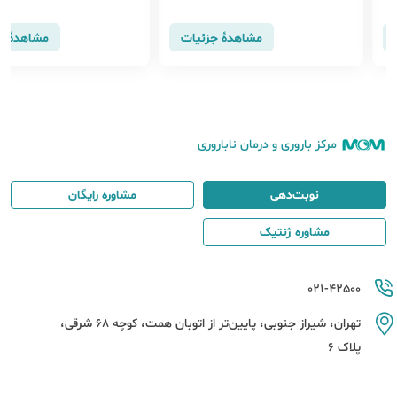
مشاهدهٔ جزئیات
مشاهدهٔ ج
مرکز باروری و درمان ناباروری
نوبت‌دهی
مشاوره رایگان
مشاوره ژنتیک
021-42500
تهران، شیراز جنوبی، پایین‌تر از اتوبان همت، کوچه 68 شرقی،
پلاک 6