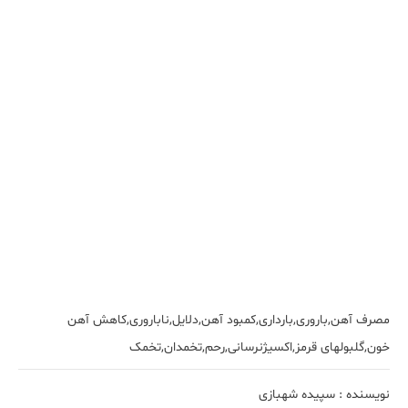
مصرف آهن,باروری,بارداری,کمبود آهن,دلایل,ناباروری,کاهش آهن
خون,گلبول‎های قرمز,اکسیژن‎رسانی,رحم,تخمدان,تخمک
نویسنده :
سپیده شهبازی