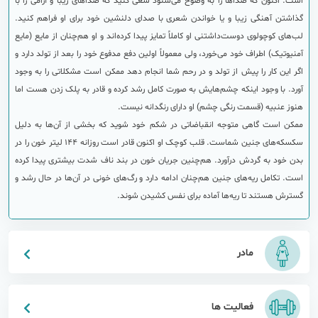
است. اکنون که صداها را به وضوح می‌شنود سعی کنید که صداهای زیبا و آرامی را با
گذاشتن آهنگی زیبا و یا خواندن شعری با صدای دلنشین خود برای او فراهم کنید.
لب‌های کوچولوی دوست‌داشتنی او کاملاً تمایز پیدا کرده‌اند و او هم‌چنان از مایع (مایع
آمنیوتیک) اطراف خود می‌خورد، ولی معمولاً اولین دفع مدفوع خود را بعد از تولد دارد و
اگر این کار را پیش از تولد و در رحم شما انجام دهد ممکن است مشکلاتی را به وجود
آورد. با وجود اینکه چشم‌هایش به صورت کامل رشد کرده و قادر به پلک زدن هست اما
هنوز عنبیه (قسمت رنگی چشم) او دارای رنگدانه نیست.
ممکن است گاهی متوجه انقباضاتی در شکم خود شوید که بخشی از آن‌ها به دلیل
سکسکه‌های جنین شماست. قلب کوچک او اکنون قادر است روزانه 144 لیتر خون را در
بدن خود به گردش درآورد. هم‌چنین جریان خون در بند ناف شدت بیشتری پیدا کرده
است. تکامل ریه‌های جنین هم‌چنان ادامه دارد و رگ‌های خونی در آن‌ها در حال رشد و
گسترش هستند تا ریه‌ها آماده برای نفس کشیدن شوند.
مادر
فعالیت ها