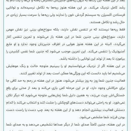
بعد از این هفته این رگ‌ها به درون ریه‌های جنین‌تان گسترش یافته و آن‌ها را یک گام به
رشد کامل نزدیک می‌کند. در این هفته هنوز ریه‌ها به تکامل نرسیده‌اند و توانایی
فرستادن اکسیژن به سیستم گردش خون را ندارند ولی ریه‌ها با سرعت بسیار زیادی در
حال رشد و تکامل هستند.
فقط ریه‌ها نیستند که در تنفس نقش دارند، بلکه سوراخ‌های بینی نیز نقش مهمی
دارند، سوراخ‌های بینی جنین شما در این هفته باز می‌شوند و تمرین تنفس آغاز
می‌گردد، البته در این هفته هنوز هوایی در اطراف جنین‌تان وجود ندارد و او مایع
آمنیوتیک را تنفس می‌کند. این تمرین موجب می‌شود که جنین شما نفس کشیدن را
بیاموزد تا بعد از تولد این توانایی را داشته باشد.
در این هفته اگر از نزدیک می‌توانستیم او را ببینیم متوجه حالت و رنگ موهایش
می‌شدیم اما باید دانست که این ویژگی‌ها ممکن است بعد از تولد تغییر کنند.
فعالیت جنین شما روز به روز بیشتر می‌شود، هنوز در این هفته در رحم به حد کافی جا
برای حرکاتش وجود دارد، او در این مرحله کمی بازی می‌کند و بعد از مدتی برای رفع
خستگی‌اش چرت می‌زند، به همین دلیل شما زمان‌هایی متوجه می‌شوید که دیگر تکان
نمی‌خورد.‌ او به راحتی می‌تواند دست‌های کوچکش را مشت کند و انتخاب می‌کند با کدام
دستش فعالیت بیشتری انجام دهد و از این هفته به بعد چپ دست یا راست دست
بودن فرزند شما مشخص می‌شود.
در این هفته، جنین کاملاً صدای شما از دیگر صداها تشخیص می‌دهد و به صدای شما