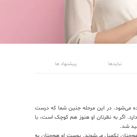
نبایدها
پیشنهاد ها
ن زده می‌شود. در این مرحله جنین شما که درست
مزه شده، وزنی برابر با 317 الی 320 گرم و قدی برابر با 16 الی 18 سانتی‌متر دارد. اگر به نظرتان او هنوز هم کوچک است، با
هید شد.
هم‌چنان تکمیل می‌شوند. پوست او هم‌چنان به