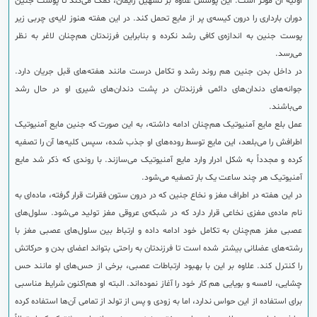
اولیه آن مؤثر است. این پوشش علاوه بر تسهیل زایمان، کمک می‌کند تا پوست جنین
دوران بارداری را درون کیسه‌ی پر از مایع تحمل کند. در این هفته هنوز لایه‌ی چربی زیر
پوست جنین به اندازه‌ی کافی رشد نکرده و بنابراین فرزندتان هم‌چنان لاغر به نظر
می‌رسد.
در داخل بدن جنین هم روند رشد و تکامل درست مانند هفته‌های قبل جریان دارد.
جوانه‌های دندان‌های دائمی فرزندتان در پشت دندان‌های شیری او در حال رشد
می‌باشند.
عمل بلع مایع آمنیوتیک هم‌چنان ادامه داشته، به این صورت که جنین مایع آمنیوتیک
اطرافش را می‌بلعد، این مایع توسط روده‌های او جذب شده، سپس کلیه‌ها آن را تصفیه
کرده و مجدداً به شکل ادرار وارد مایع آمنیوتیک می‌سازند. با روندی که ذکر شد مایع
آمنیوتیک هر چند ساعت یک بار تصفیه می‌شود.
در این هفته در اطراف مغز و نخاع جنین که در درون ستون فقرات قرار گرفته، ماده‌ای به
نام ماده‌ی مغزی نخاعی قرار دارد که در شبکه‌ی عروقی مغز تولید می‌شود. سلول‌های
عصبی مغز هم‌چنان به تکامل خود ادامه داده و ارتباط بین سلول‌های عصبی مغز با
رشته‌های عضلانی بیشتر شده است تا فرزندتان به راحتی بتواند اعضای بدن و حرکاتش
را کنترل کند. علاوه بر این با بهبود ارتباطات عصبی، برخی از حس‌های او مانند حس
چشایی، لامسه و بویایی هم کار خود را آغاز نموده‌اند. البته او هم‌اکنون شرایط مناسبی
برای استفاده از این حواس ندارد، اما به زودی و پس از تولد از تمامی آن‌ها استفاده کرده