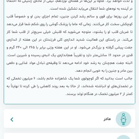
و لذت خواهد برد. علاوه بر این‌ها در هفته‌ی نوزدهم، نیمی از ماده‌ی ژنتیکی که احتمالاً
در آینده‌ به نوه‌های شما انتقال می‌یابد تشکیل شده است.
در این روزها برای قوی و سالم رشد کردن جنین، تمام اجزای بدن او و خصوصاً قلب
کوچکش سخت کار می‌کنند. زمانی که ماما یا پزشک گوشی را روی شکم شما قرار می‌دهد
تا ضربان قلب او را بشنود، متوجه می‌شوید که قلبش خیلی سریع‌تر از قلب شما کار
می‌کند. در راستای این فعالیت شدید اندازه‌ی کلی فرزندتان در این هفته از اندازه‌ی
جفت پیشی گرفته و بزرگ‌تر می‌شود. او در این هفته وزنی برابر با 265 الی 240 گرم و
قدی در حدود 16 سانتی‌متر دارد و تقریباً هم‌اندازه‌ی یک انبه‌ی رسیده و شیرین است.
البته جفت هم‌چنان به رشد خود ادامه می‌دهد تا وظیفه‌ی تبادل مواد غذایی و دفعی
بین مادر و جنین را به خوبی انجام دهد.
جالب است بدانید که اگر کوچولوی شما یک شاهزاده خانم باشد، 6 میلیون تخمکی که
در تخمدان‌های او انباشته شده‌اند، از حالا به بعد روند کاهشی را طی کرده تا نهایتاً به
کمتر از 2 میلیون تخمک در هنگام تولد برسند.
مادر