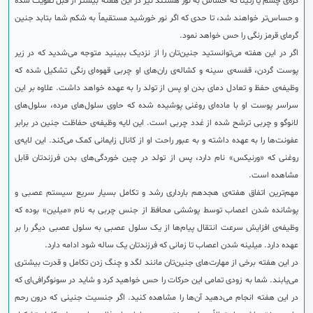
کره‌ی چشم یا رتینا که حساس به نور هستند نیز در این هفته بیشتر از قبل تقویت شده
و حساس‌تر خواهند شد، تا حدی که اگر نور خورشید مستقیماً به شکم شما بتابد جنین
گرمای قرمز رنگی را حس خواهد نمود.
اگر در این هفته می‌توانستید جنین‌تان را از نزدیک ببینید متوجه می‌شدید که در زیر
پوست گردن، قفسه‌ی سینه و کشاله‌ی ران‌های او چربی قهوه‌ای رنگی تشکیل شده که
وظیفه‌ی حفظ و تعادل دمای بدن او پس از تولد را به عهده خواهد داشت. علاوه بر این
سراسر پوست او با ماده‌ای روغنی پوشیده شده که حاوی سلول‌های مرده، سلول‌های
لانوگو و چربی ترشح شده از غدد چربی است. این لایه وظیفه‌ی حفاظت جنین در برابر
عفونت‌ها را به عهده داشته و به عبور راحت او از کانال زایمانی کمک می‌کند. این لایه‌ی
روغنی که «ورنیکس» نام دارد، پس از تولد در چین خوردگی‌های بدن فرزندتان قابل
مشاهده است.
مهم‌ترین اتفاق هفته‌ی هجدهم بارداری رشد و تکامل بسیار سریع سیستم عصبی و
پوشانده شدن اعصاب توسط پوششی محافظ از جنس چربی به نام «میلین» بوده که
وظیفه‌ی افزایش سرعت انتقال پیام‌ها از یک سلول عصبی به سلول عصبی دیگر را بر
عهده دارد. میلینه شدن اعصاب تا زمانی که فرزندتان یک ساله شود ادامه دارد.
در این هفته برخی از مهارت‌های جنین‌تان مانند لگد و چنگ زدن تکامل و قدرت بیشتری
می‌یابند. شما به زودی تمامی این حرکات را حس خواهید کرد و شاید در سونوگرافی‌ای که
در این هفته انجام می‌دهید آن‌ها را مشاهده کنید. اگر جنسیت جنینی که درون رحم