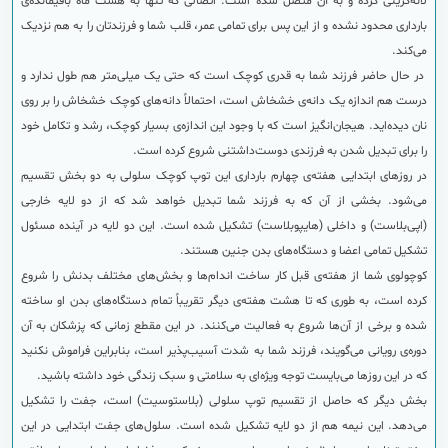
لانه‌گزینی کرده و به آن متصل شده است. اتصالی که تنها به هشت ماه باقیمانده‌ی
بارداری محدود نشده و از این پس برای تمامی عمر، قلب شما و فرزندتان را به هم نزدیک
می‌کند.
در حال حاضر فرزند شما به قدری کوچک است که حتی یک میلی‌متر هم طول ندارد و
درست هم اندازه یک دانه‌ی خشخاش است، احتمالاً دانه‌های کوچک خشخاش را بر روی
نان دیده‌اید. هیجان‌انگیز است که با وجود این اندازه‌ی بسیار کوچک، رشد و تکامل خود
را برای تبدیل شدن به فرزندی دوست‌داشتنی شروع کرده است.
در روزهای ابتدایی هفته‌ی چهارم بارداری این توپ کوچک سلولی به دو بخش تقسیم
می‌شود. بخشی از آن که به فرزند شما تبدیل خواهد شد که از دو لایه خارجی
(اپی‌بلاست) و داخلی (هایپوبلاست) تشكیل شده است. این دو لایه در آینده مسئول
تشکیل تمامی اعضا و دستگاه‌های بدن جنین هستند.
کوچولوی شما از هفته‌ی قبل کار ساخت اندام‌ها و بخش‌های مختلف بدنش را شروع
کرده است، به طوری که تا هشت هفته‌‌ی دیگر تقریباً تمام دستگاه‌های بدن او ساخته
شده و برخی از آن‌ها شروع به فعالیت می‌کنند. در این مقطع زمانی که پزشکان به آن
دوره‌ی رویانی می‌گویند، فرزند شما به شدت آسیب‌پذیر است، بنابراین فراموش نکنید
که در این روزها می‌بایست توجه ویژه‌ای به سلامتی و سبک زندگی خود داشته باشید.
بخش دیگر که حاصل از تقسیم توپ سلولی (بلاستوسیت) است، جفت را تشکیل
می‌دهد. این نیمه هم از دو لایه تشكیل شده است. سلول‌های جفت ابتدایی در این