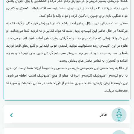
هفته تونل‌های بسیار ظریفی را در دیواره‌ی رحم حفر كرده و فضاهایی را برای جریان یافتن
خون ایجاد می‌کنند تا در آینده از این طریق، جفت توسعه‌یافته بتواند اكسیژن و كلیه‌ی
مواد غذایی لازم برای جنین را تأمین كرده و مواد زائد را دفع كند.
ممکن است برایتان این سؤال پیش آمده باشد که در این زمان فرزندتان چگونه تغذیه
می‌کند؟ در حال حاضر این کیسه‌ی زرده است که مواد غذایی را به فرزند شما می‌رساند. او
این کار را تا زمانی که جفت برای به عهده گرفتن وظیفه‌اش آماده شود انجام می‌دهد.
علاوه بر این، کیسه‌ی زرده مسئولیت تولید رگ‌های خونی ابتدایی و گلبول‌های قرمز فرزند
شما را هم به عهده دارد تا هر چه سریع‌تر سیستم گردش خون بدن کوچک او به راه
افتاده و اکسیژن به تمامی بخش‌های بدنش برسد.
از حالا به بعد همه‌‌ی این مجموعه‌ی ظریف و حساس و خصوصاً فرزند شما توسط کیسه‌ای
به نام کیسه‌ی آمنیوتیک (کیسه‌ی آب) که مملو از مایع آمنیوتیک است احاطه می‌شود.
این کیسه تا زمان زایمان، مانند سپری محکم از فرزند شما در مقابل صدمات و ضربه‌ها
‌محافظت می‌کند.
مادر