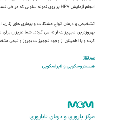
انجام آزمایش HPV بر روی نمونه سلولی که در طی تست پاپ اسمیر گرفته شده است نیز فراهم خواهد شد.
تشخیص و درمان انواع مشکلات و بیماری های زنان، از ج
به‎روزترین تجهیزات ارائه می گردد. شما عزیزان برای تشخیص انواع عفونت های جنسی مانند
کرده و با اطمینان از وجود تجهیزات به‎روز و تیمی متخصص، از سلامت خود آگاهی یابید. برای کسب اطلاعات بیشتر و یا دریافت نوبت با شماره 42500-021 تماس حاصل فرمایید.
سرکلاژ
هیستروسکوپی و لاپراسکوپی
مرکز باروری و درمان ناباروری