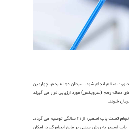
 صورت منظم انجام شود. سرطان دهانه رحم، چهارمین
 دهانه رحم (سرویکس) مورد ارزیابی قرار می گیرند
رمان شوند.
تمام خانم ‌های متأهل و خانم‌ هایی که ارتباط جنسی فعال دارند باید این بررسی را در موعد های مقرر انجام دهند. به طور کلی انجام تست پاپ اسمیر، از 21 سالگی توصیه می گردد.
گر پاپ اسمیر به روش مبتنی بر مایع انجام گیرد، امکان