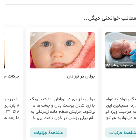
مطالب خواندنی دیگر...
یرقان در نوزادان
حرکات جنین
هنگام تولد به عوام
یرقان یا زردی در نوزادان باعث بی‌رنگ
دارد، همچنین این
یا زرد شدن پوست بدن و چشم‌ها م
د به مراقبت ویژه نی
ی‌شود. افزایش سطح ماده زردرنگی به
8 تا 
قاله می‌توانید هرآنچ
نام بیلی روبین در خون باعث بی‌رنگ
ن با وزن کم است را
ی یا زردی پوست و چشم می شود.
ش حرکت جنی
طمینان از س
مشاهدهٔ جزئیات
مشاهدهٔ جزئیات