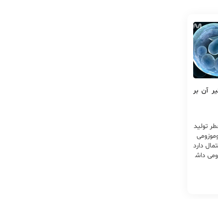
تست PGS وتاثیر آن بر
ر تولید
وموزومی
مال دارد
ومی داش