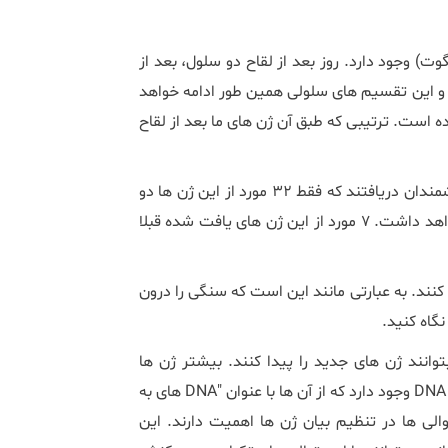
ت) وجود دارد. روز بعد از لقاح دو سلول، بعد از
 و این تقسیم های سلولی همین طور ادامه خواهد
ه است. ترتیبی که طبق آن ژن های ما بعد از لقاح
حدود 23 هزار ژن در جسم انسان وجود دارد. در مطالعه اخیر، دانشمندان دریافتند که فقط 32 مورد از این ژن ها دو
روز بعد از لقاح روشن می شوند وتا روز سوم 129 ژن فعال وجود خواهد داشت. 7 مورد از این ژن های یافت شده قبلا
ند. به عبارتی مانند این است که سنگی را درون
گاه کنید.
توانند ژن های جدید را پیدا کنند. بیشتر ژن ها
پروتئین های خاصی را کد می کنند ولی تعدادی از توالی های تکراری DNA وجود دارد که از آن ها با عنوان "DNA های به
لی ها در تنظیم بیان ژن ها اهمیت دارند. این