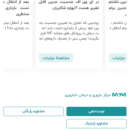
یت جنین قابل
بعد از انتقال جنین، چه زمانی باید
سقط جنین و عل
شاکریان
تست بارداری داد؟ | دکتر فرناز
منتظری
تعیین جنسیت جن
بعد از انتقال جنین، چه زمانی باید تس
سقط جنین یکی ا
دارند، باید تح
ت بارداری داد؟ | دکتر فرناز منتظری
ی دوران بارداری
ت درمان با پروتکل های مشابه IVF قرار
ری دارد و در یک
مصرف داروهای تح
ده می شود. مهم
ای تخمک گذاری،
ن در ماه اول بار
ته می شود و...
اهدهٔ جزئیات
مشاهدهٔ جزئیات
مرکز باروری و درمان ناباروری
نوبت‌دهی
مشاوره رایگان
مشاوره ژنتیک