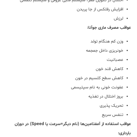
اختلال در تکوین مغز، سیستم قلبی عروقی و سیستم تنفسی
افزایش رفلکس از جا پریدن
لرزش
عواقب مصرف ماری جوآنا:
وزن کم هنگام تولد
خونریزی داخل جمجمه
عصبانیت
کاهش قند خون
کاهش سطح کلسیم در خون
عفونت خونی به نام سپتیسمی
بروز اختلال در تغذیه
تحریک پذیری
تنفس سریع
عواقب استفاده از آمفتامین‌ها (نام دیگر=سرعت یا Speed) در دوران
بارداری: