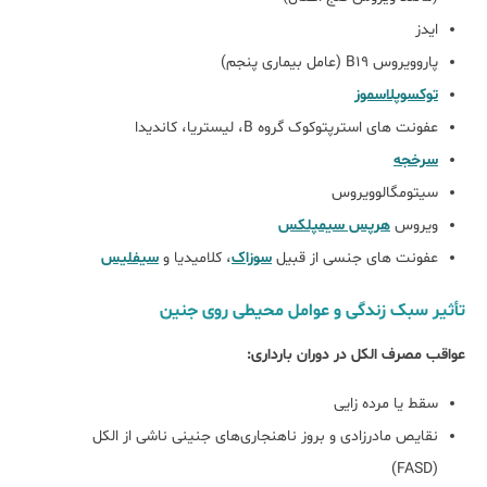
ایدز
پاروویروس B19 (عامل بیماری پنجم)
توکسوپلاسموز
عفونت های استرپتوکوک گروه B، لیستریا، کاندیدا
سرخجه
سیتومگالوویروس
ویروس
هرپس سیمپلکس
عفونت های جنسی از قبیل
سوزاک
، کلامیدیا و
سیفلیس
تأثیر سبک زندگی و عوامل محیطی روی جنین
عواقب مصرف الکل در دوران بارداری:
سقط یا مرده زایی
نقایص مادرزادی و بروز ناهنجاری‌های جنینی ناشی از الکل
(FASD)