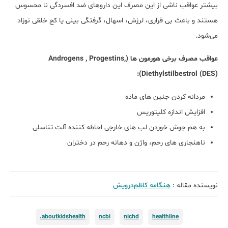
بیشتر عواقب ناشی از این مصرف این داروهای ضد افسردگی نا محسوس
هستند و باعث بی قراری، لرزش، اسهال، گرفتگی بینی یا کج خلقی نوزاد
می‌شود.
عواقب مصرف برخی هورمون ها (Androgens , Progestins,
Diethylstilbestrol (DES)):
مردانه کردن جنین های ماده
افزایش اندازه کلیتوریس
به هم جوش خوردن لب های خارجی احاطه کننده آلت تناسلی
ناهنجاری های رحم، واژن و دهانه رحم در دختران
نویسنده مقاله :
هنگامه کاظم‌درویش
aboutkidshealth.
ncbi
nichd
healthline