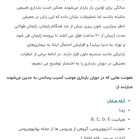
سالگی برای اولین بار باردار می‌شوند ممکن است بارداری طبیعی
داشته باشند اما تحقیقات نشان داده که این زنان در معرض
خطر سزارین، خون ریزی بیش از حد هنگام زایمان، زایمان طولانی
مدت (بیش از 20 ساعت طول می کشد تا پروسه زایمان طی شود
و نوزاد به دنیا بیاید) و افزایش احتماًل ابتلا به بیماری‌های
ژنتیکی مانند سندرم داون قرار دارند. در ادامه برخی از خطرات
محیطی در دوران بارداری را به اختصار توضیح می دهیم:
عفونت هایی که در دوران بارداری موجب آسیب رساندن به جنین می‌شوند
عبارتند از:
آبله مرغان
زونا
هپاتیت B، C، D، E
عفونت آنتروویروس، گروهی از ویروس ها از جمله پولیوویروس
(مانند ویروس فلج اطفال)