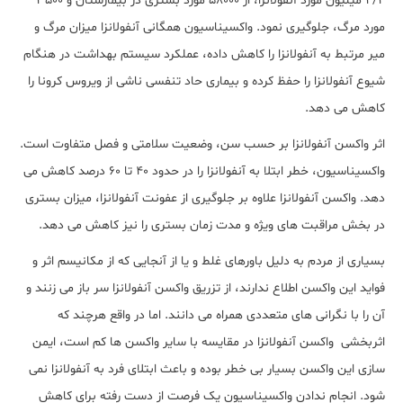
4/4 میلیون مورد آنفولانزا، از 58000 مورد بستری در بیمارستان و 3500
مورد مرگ، جلوگیری نمود. واکسیناسیون همگانی آنفولانزا میزان مرگ و
میر مرتبط به آنفولانزا را کاهش داده، عملکرد سیستم بهداشت در هنگام
شیوع آنفولانزا را حفظ کرده و بیماری حاد تنفسی ناشی از ویروس کرونا را
کاهش می دهد.
اثر واکسن آنفولانزا بر حسب سن، وضعیت سلامتی و فصل متفاوت است.
واکسیناسیون، خطر ابتلا به آنفولانزا را در حدود 40 تا 60 درصد کاهش می
دهد. واکسن آنفولانزا علاوه بر جلوگیری از عفونت آنفولانزا، میزان بستری
در بخش مراقبت های ویژه و مدت زمان بستری را نیز کاهش می دهد.
بسیاری از مردم به دلیل باورهای غلط و یا از آنجایی که از مکانیسم اثر و
فواید این واکسن اطلاع ندارند، از تزریق واکسن آنفولانزا سر باز می زنند و
آن را با نگرانی های متعددی همراه می دانند. اما در واقع هرچند که
اثربخشی واکسن آنفولانزا در مقایسه با سایر واکسن ها کم است، ایمن
سازی این واکسن بسیار بی خطر بوده و باعث ابتلای فرد به آنفولانزا نمی
شود. انجام ندادن واکسیناسیون یک فرصت از دست رفته برای کاهش