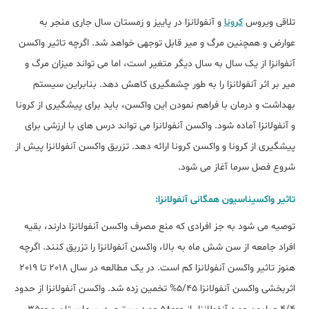
تلاقی ویروس
کرونا
و آنفولانزا در پاییز و زمستان سال جاری منجر به
عوارض و همچنین مرگ و میر قابل توجهی خواهد شد. اگرچه تاثیر واکسن
آنفوانزا از یک سال به سال دیگر متغیر است، اما می تواند میزان مرگ و
میر بر اثر آنفولانزا را به طور چشمگیری کاهش دهد. بنابراین سیستم
بهداشت و درمان با فراهم نمودن این واکسن، باید برای پیشگیری از کرونا
و آنفولانزا آماده شود. واکسن آنفولانزا می تواند درس های با ارزشی برای
پیشگیری از کرونا و واکسن کرونا ارائه دهد. تزریق واکسن آنفولانزا پیش از
شروع فصل سرما آغاز می شود.
تاثیر واکسیناسیون همگانی آنفولانزا:
توصیه می شود به جز افرادی که منع مصرف واکسن آنفولانزا دارند، بقیه
افراد جامعه از سن شش ماه به بالا، واکسن آنفولانزا را تزریق کنند. اگرچه
هنوز تاثیر واکسن آنفولانزا کم است. در یک مطالعه در سال 2018 تا 2019
اثربخشی واکسن آنفولانزا 5/45% تخمین زده شد. واکسن آنفولانزا از حدود