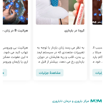
کرونا در بارداری
هپاتیت B در زنان باردار
 سبب ال
به نظر می رسد زنان باردار با توجه به
هپاتیت بی ویروسی ا
ر مبتلا ب
تغییرات متعددی که در سیستم ایمن
تهاب کبد می شود. زنان
ام بارد
ی بدن، قلب و ریه هایشان در دوران
ه این عفونت ممکن ا
زاد خود م
بارداری رخ می دهد، بیشتر از قبل م
اری یا زایمان ویروس را
ستعد ب...
نتقل ک...
جزئیات
مشاهدهٔ جزئیات
مشا
مرکز باروری و درمان ناباروری