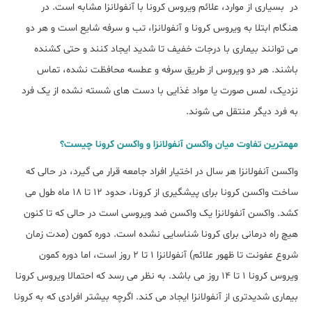
در بسیاری از موارد، علائم ویروس کرونا با آنفولانزا مشابه است. در
هنگام ابتلا به ویروس کرونا و آنفولانزا، تب و سرفه شایع است و هر دو
می توانند بیماری با درجات خفیف تا شدید ایجاد کنند و حتی کشنده
باشند. هر دو ویروس از طریق سرفه و عطسه محافظت نشده، تماس
نزدیک، لمس صورت یا مواد غذایی با دست های شسته نشده از یک فرد
به فرد دیگر منتقل می شوند.
مهمترین تفاوت میان واکسن آنفولانزا و واکسن کرونا چیست؟
واکسن آنفولانزا هر سال در اختیار افراد جامعه قرار می گیرد، در حالی که
ساخت واکسن کرونا برای پیشگیری از کرونا، حدود 12 تا 18 ماه طول می
کشد. واکسن آنفولانزا یک واکسن ضد ویروسی است در حالی که تا کنون
هیچ راه درمانی برای کرونا شناسایی نشده است. دوره کمون (مدت زمان
شروع عفونت تا ظهور علائم) آنفولانزا 1 تا 2 روز است، اما دوره کمون
ویروس کرونا 1 تا 14 روز می باشد. به نظر می رسد که احتمالا ویروس کرونا
بیماری شدیدتری از آنفولانزا ایجاد می کند. اگرچه بیشتر افرادی که به کرونا