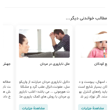
مطالب خواندنی دیگر...
ایع کودکان
علل ناباروری در مردان
جهش‌های 
ب، اسهال، یبوست و د
دلایل ناباروری مردان عبارتند از واریکو
مطالعات
ودکان بسیار شایع است
سل، عفونت،انزال عقب گرد و مشکلا
ت نابارو
 باید راه‌های کنترل به
ت هورمونی ... می باشد؛ اغلب نابارور
ش هایی
اسند. اگر نوزاد زیر ش
ی مردان با روش های کمک باروری مث
خ داده ا
س از یک روز بهبود پی
ل IVF، IUI و ... قابل حل است.
ن امکان 
ر نشانه‌های مختلف از
روری که 
مشاهدهٔ جزئیات
مشاهدهٔ جزئیات