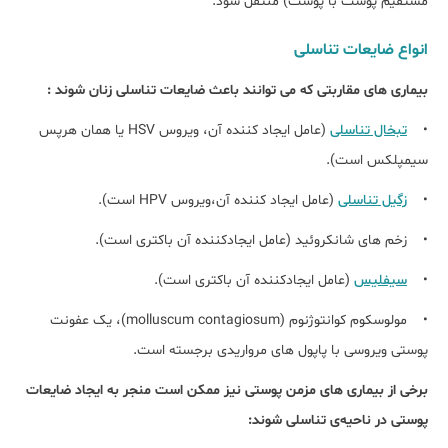
مستقیم پوست با پوست) منتقل شود.
انواع ضایعات تناسلی
بیماری های مقاربتی که می توانند باعث ضایعات تناسلی زنان شوند :
•
تبخال تناسلی
(عامل ایجاد کننده آن، ویروس HSV یا همان هرپس
سیمپلکس است).
•
زگیل تناسلی
(عامل ایجاد کننده آن،ویروس HPV است).
• زخم های شانکروئید (عامل ایجادکننده آن باکتری است).
•
سیفلیس
(عامل ایجادکننده آن باکتری است).
• مولوسکوم کوانتوژنوم (molluscum contagiosum)، یک عفونت
پوستی ویروسی با پاپول های مرواریدی برجسته است.
برخی از بیماری های مزمن پوستی نیز ممکن است منجر به ایجاد ضایعات
پوستی در ناحیه‌ی تناسلی شوند: