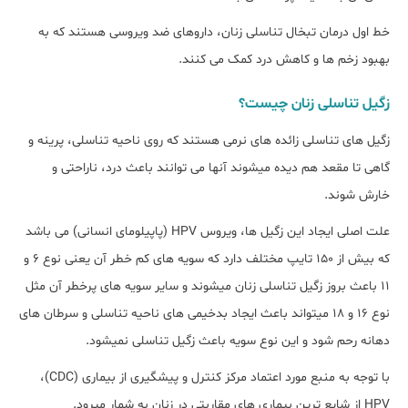
خط اول درمان تبخال تناسلی زنان، داروهای ضد ویروسی هستند که به
بهبود زخم ها و کاهش درد کمک می کنند.
زگیل تناسلی زنان چیست؟
زگیل های تناسلی زائده های نرمی هستند که روی ناحیه تناسلی، پرینه و
گاهی تا مقعد هم دیده میشوند آنها می توانند باعث درد، ناراحتی و
خارش شوند.
علت اصلی ایجاد این زگیل ها، ویروس HPV (پاپیلومای انسانی) می باشد
که بیش از 150 تایپ مختلف دارد که سویه های کم خطر آن یعنی نوع 6 و
11 باعث بروز زگیل تناسلی زنان میشوند و سایر سویه های پرخطر آن مثل
نوع 16 و 18 میتواند باعث ایجاد بدخیمی های ناحیه تناسلی و سرطان های
دهانه رحم شود و این نوع سویه باعث زگیل تناسلی نمیشود.
با توجه به منبع مورد اعتماد مرکز کنترل و پیشگیری از بیماری (CDC)،
HPV از شایع ترین بیماری های مقاربتی در زنان به شمار میرود.