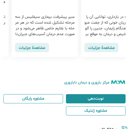
دکتر افسانه
ری، توانایی آن را
سیر پیشرفت بیماری سیفلیس از سه
تبخال و زگی
خونی که از جفت عبو
مرحله تشکیل شده است که در هر مر
ر افسانه مه
زایمان، جنین را آلو
حله با علایم خاصی ظاهر می‌شود و در
درمان به موقع بی
صورت عدم درمان آسیب‌های جبران‌نا
ی مادر و جنین ب
پذیری بر جا خواهد گذاشت. علایم س
یفلیس
مشاهدهٔ جزئیات
مشاهدهٔ جزئیات
مرکز باروری و درمان ناباروری
نوبت‌دهی
مشاوره رایگان
مشاوره ژنتیک