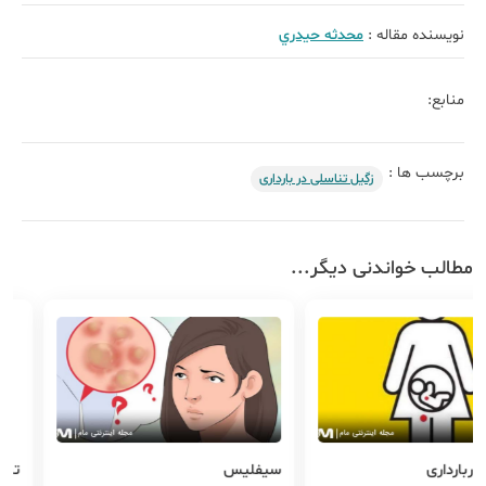
نویسنده مقاله :
محدثه حيدري
منابع:
برچسب ها :
زگیل تناسلی در بارداری
مطالب خواندنی دیگر...
ی
سیفلیس
تبخال و زگ