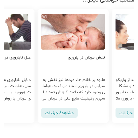
مطالب خواندنی دیگر...
نقش مردان در باروری
علل ناباروری در مر
تند از واریکو
علاوه بر خانم ها، مردها نیز نقش به
دلایل ناباروری مردا
رد و مشکلا
سزایی در باروری ایفاء می کنند. عوامل
سل، عفونت،انزال 
اغلب نابارور
ی وجود دارد که باعث کاهش تعداد ا
ت هورمونی ... می 
ک باروری مث
سپرم وکیفیت مایع منی در مردان می
ی مردان با روش ه
شود....
ل IV...
هٔ جزئیات
مشاهدهٔ جزئیات