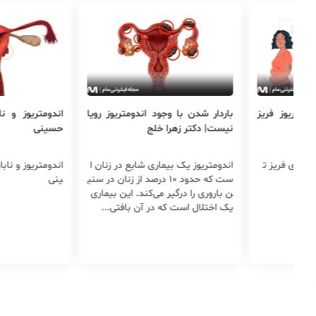
دن با وجود اندومتریوز رویا
اندومتریوز و ناباروری | دکتر الناز
میک
تر زهرا خلج
حسینی
اند
ز یک بیماری شایع در زنان ا
اندومتریوز و ناباروری | دکتر الناز حس
بسی
ست که حدود ۱۰ درصد از زنان در سنی
ینی
ناب
را درگیر می‌کند. این بیماری
مکن
ل است که در آن بافتی...
رما
زنا