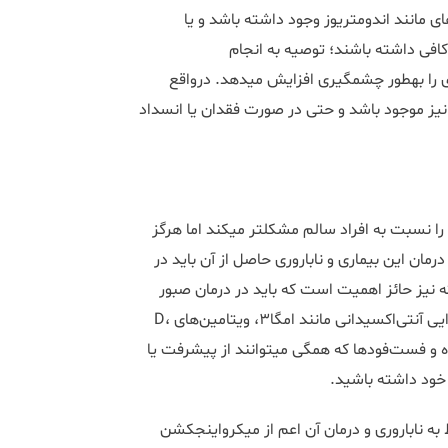
 مانند اندومتریوز وجود داشته باشد و یا
اکافی داشته باشند؛ توصیه به انجام
میکرواینجکشن برای درمان ناباروری میزان شانس و موفقیت بارداری را به‎طور چشمگیری افزایش می‎دهد. درواقع
 نیز موجود باشد و حتی در صورت فقدان یا انسداد
همانطور که اشاره شد ابتلا به اندومتریوز هرچند روند درمان ناباروری را نسبت به افراد سالم مشکل‎تر می‎کند اما هرگز
تن شانس باروری نیست. از طرفی درنظر‎داشته‎باشید درمان این بیماری و ناباروری حاصل از آن باید در
ته نیز حائز اهمیت است که باید در درمان صبور
باشید و با داشتن سبک زندگی سالم و مصرف ویتامین‌ها و مواد غذایی آنتی‌اکسیدانی مانند امگا۳، ویتامین‌های D،
C، E و میوه‌ها و سبزیجات تازه و پرهیز از مصرف غذاهای فرآوری‌شده و فست‌فودها که همگی می‎توانند از پیشرفت یا
خود داشته باشید.
ز کلیه خدمات مربوط به ناباروری و درمان آن اعم از میکرواینجکشن