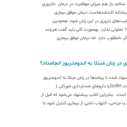
د سالم، باز هم میزان موفقیت در درمان ناباروری
و میزان تولد زنده تفاوت معنی‌داری نسبت به سایر زنان ندارد. خوشبختانه ثابت‎شده‎است درمان موفق بیماری
اندومتریوز پیش از ورود به سیکل ICSI می‌تواند موجب بازگشت قابلیت‌های باروری در این زنان شود. هم‎چنین
کیفیت جنین در این بیماران با سایر مراجعه‌کنندگان برای انجام ICSI تفاوتی ندارد. به‎صورت کلی باید گفت هر‎چند
ر نامطلوب دارد اما درمان موفق بیماری
ت قبل از درمان ناباروری به روش‌های IVF و یاICSI پیشنهاد شده تا پیامدها در زنان مبتلا به اندومتریوز
بهبود یابند. این مداخلات شامل درمان بلندمدت با داروهای آگونيست GnRHیا داروهای ضد‎بارداری خوراکی (
 است. بنابراین اغلب پیشنهاد می‌شود که قبل از
ا درمان‌های طبی یا جراحی، التهاب ناشی از بیماری کنترل شود تا