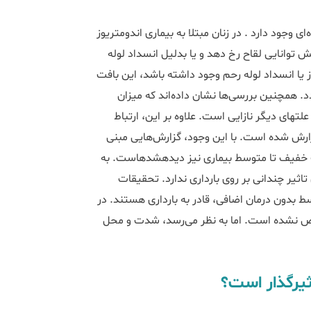
ی وجود دارد . در زنان مبتلا به بیماری اندومتریوز
ش توانایی لقاح رخ دهد و یا بدلیل انسداد لوله
ز یا انسداد لوله رحم وجود داشته باشد، این بافت
د. همچنین بررسی‌ها نشان داده‌اند که میزان
موفقیت درمان ناباروری (IVF) در زنان با اندومتریوز؛ کمتر از زنان با علت‎های دیگر نازایی است. علاوه بر این، ارتباط
ارش شده است. با این وجود، گزارش‌هایی مبنی
بر افزایش میزان باروری بعد از جراحی و درمان اندومتریوز در درجات خفیف تا متوسط بیماری نیز دیده‎شده‎است. به
تاثیر چندانی بر روی بارداری ندارد. تحقیقات
یف تا متوسط بدون درمان اضافی، قادر به بارداری هستند. در
خص نشده است. اما به نظر می‌رسد، شدت و محل
اثیرگذار است؟