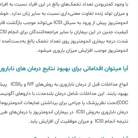
‌با وجود کمتربودن تعداد تخمک‌های بالغ در این افراد نسبت به افرا
شدت درجه بیماری اندومتریوز روی تعداد تخمک بالغ به‌دست‌آمده اث
اندومتریوز موجب افزایش میزان باروری می‎شود.
آیا می‎توان اقداماتی برای بهبود نتایج درمان های ناباروری در زنان مبتلا به اندومتریوز انجام‎داد؟
انواع مداخلا
COC)تحت نظرپزشک یا جراحی برای برداشتن ضایعات اندومتریوما
درمان ناباروری به‌روش ICSI در بیماران اندومتریوز ب
نتیجه انجام ICSI و میزان موفقیت آن افزایش یابد.