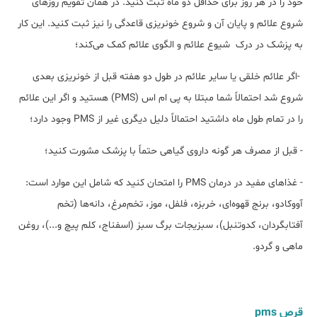
خود را در هر روز برای حداقل دو ماه ثبت کنید. در همان تقویم روزهای
شروع علائم و پایان آن و شروع خونریزی قاعدگی را نیز ثبت کنید. این کار
به پزشک در درک شیوع علائم و الگوی علائم کمک می‌کند؛
-اگر علائم خلقی یا سایر علائم در طول دو هفته قبل از خونریزی بعدی
شروع شد احتمالاً شما مبتلا به پی ام اس (PMS) هستید و اگر این علائم
را در تمام طول ماه داشتید احتمالاً دلیل دیگری غیر از PMS وجود دارد؛
- قبل از مصرف هر گونه داروی گیاهی حتماً با پزشک مشورت کنید؛
- غذاهای مفید در درمان PMS را امتحان کنید که شامل این موارد است:
آووکادو، برنج قهوه‌ای، خربزه، فلفل، موز، تخم‌مرغ، دانه‌ها (تخم
آفتابگردان، کدوتنبل)، سبزیجات برگ سبز (اسفناج، کلم پیچ و...)، روغن
ماهی و گردو.
قرص pms