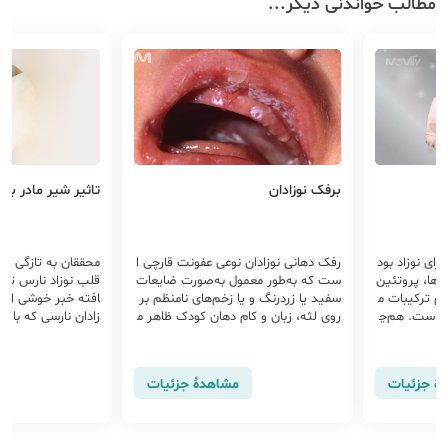
مطالب خواندنی دیگر...
د
برفک نوزادان
تاثیر شیر مادر بر 
رای نوزاد بود
رفک دهانی نوزادان نوعی عفونت قارچی ا
محققان به تازگی یاف
ن‌ها، پروتئین
ست که به‌طور معمول به‌صورت ضایعات
قلب نوزاد نارس تاثی
ام ترکیبات م
سفید یا زردرنگ و یا زخم‌های نامنظم بر
افته خبر خوشی است 
شماست. هم‌چ
روی لثه، زبان و کام دهان کودک ظاهر م
زادان نارسی که با م
م آن بسیار
ی‌شود در صورتی که شیردهی داشته باش
می‌آیند که شیر مادر
آنتی‌بادی‌های
ید، می‌تواند به شما نیز منتقل شود.برف
ب را بهبود بخشد ..
یروس‌ها و با
ک به‌راحتی می‌تواند بین مادر و نوزاد من
هٔ جزئیات
مشاهدهٔ جزئیات
ند. از دیگر م
تقل گردد
 ابتلای کودک
ه و او در آین
اسیتی می‌ش