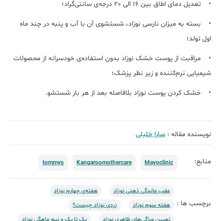
• تعدیل دمای اطاق بین 16 الی 20 درجه‌ی سانتی‌گراد؛
• بسته به میزان نارسی نوزاد، شستشوی آن با آب و پنبه در چند ماه
اول تولد؛
• مراقبت از پوست خشک نوزاد بدون استفاده‌ی خودسرانه از محصولات
شیمیایی نرم‌کننده و زیر نظر پزشک؛
• خشک کردن پوست نوزاد بلافاصله بعد از هر بار شستشو.
نویسنده مقاله :
سارا خلیلی
منابع:
tommys
Kangaroomothercare
Mayoclinic
عقب ماندگی ذهنی نوزاد
هفته‌ی چهارم نوزاد
برچسب ها :
هفته‌ سوم نوزاد
زردی نوزاد چیست؟
تعیین ویژگی‌های ظاهری نوزاد
یک تا یک و نیم ماهگی نوزاد