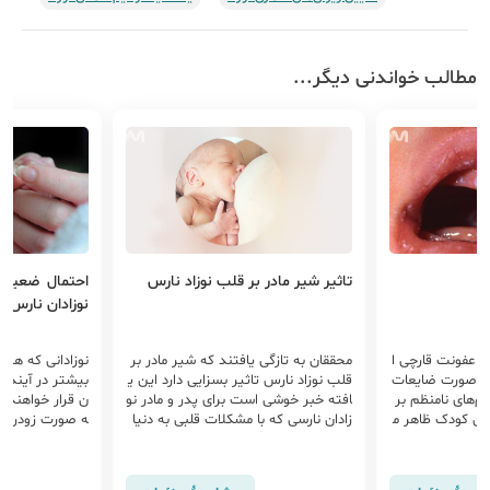
مطالب خواندنی دیگر...
تاثیر شیر مادر بر قلب نوزاد نارس
احتمال ضعیف‌ت
نوزادان نارس
ی عفونت قارچی ا
محققان به تازگی یافتند که شیر مادر بر
نوزادانی که هنگ
به‌صورت ضایعات
قلب نوزاد نارس تاثیر بسزایی دارد این ی
بیشتر در آینده
م‌های نامنظم بر
افته خبر خوشی است برای پدر و مادر نو
ن قرار خواهند 
هان کودک ظاهر م
زادان نارسی که با مشکلات قلبی به دنیا
ه صورت زودرس به
یردهی داشته باش
می‌آیند که شیر مادر می تواند عملکرد قل
م غذایی مناسب ب
یز منتقل شود.برف
ب را بهبود بخشد ...
اد مشکل جلوگیر
 مادر و نوزاد من