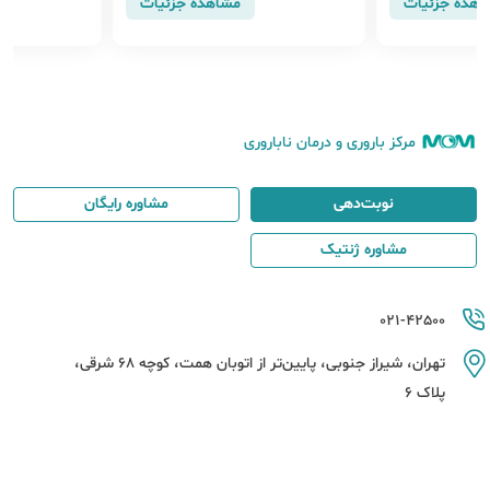
اهدهٔ جزئیات
مشاهدهٔ جزئیات
مرکز باروری و درمان ناباروری
نوبت‌دهی
مشاوره رایگان
مشاوره ژنتیک
021-42500
تهران، شیراز جنوبی، پایین‌تر از اتوبان همت، کوچه 68 شرقی،
پلاک 6