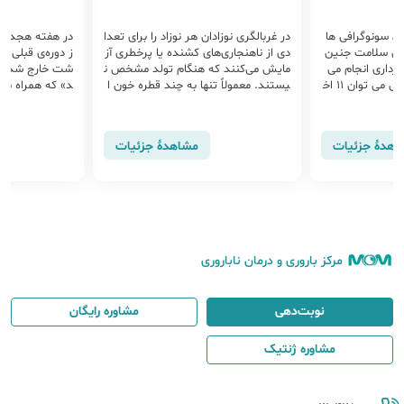
کن سونوگرافی ها
در غربالگری نوزادان هر نوزاد را برای تعدا
در هفته هجدهم 
رسی سلامت جنین
دی از ناهنجاری‌های کشنده یا پرخطری آز
ز دوره‌ی قبلی ک
 هفته های 18 تا 22 بارداری انجام می
مایش می‌کنند که هنگام تولد مشخص ن
شت خارج شده و 
شودبا کمک اسکن آنومالی می توان 11 اخ
یستند. معمولاً تنها به چند قطره خون ا
د» که همراه با 
 استخوان،....
ز پاشنه‌ی پای نوزاد به‌عنوان نمونه نیاز ا
ندام‌هاست وارد
ست.
ته را گذرانده و
ترین اتفاق این
اهدهٔ جزئیات
مشاهدهٔ جزئیات
صبی جنین شما
مرکز باروری و درمان ناباروری
نوبت‌دهی
مشاوره رایگان
مشاوره ژنتیک