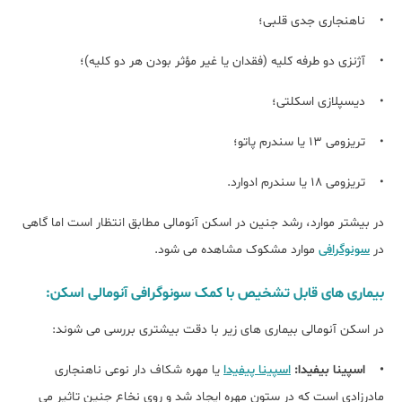
• ناهنجاری جدی قلبی؛
• آژنزی دو طرفه کلیه (فقدان یا غیر مؤثر بودن هر دو کلیه)؛
• دیسپلازی اسکلتی؛
• تریزومی 13 یا سندرم پاتو؛
• تریزومی 18 یا سندرم ادوارد.
در بیشتر موارد، رشد جنین در اسکن آنومالی مطابق انتظار است اما گاهی
در
سونوگرافی
موارد مشکوک مشاهده می شود.
بیماری های قابل تشخیص با کمک سونوگرافی آنومالی اسکن:
در اسکن آنومالی بیماری های زیر با دقت بیشتری بررسی می شوند:
• اسپینا بیفیدا:
اسپینا پیفیدا
یا مهره شکاف دار نوعی ناهنجاری
مادرزادی است که در ستون مهره ایجاد شد و روی نخاع جنین تاثیر می