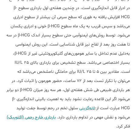
در ادرار قابل اندازه‌گیری است. در چندین هفته‌ی اول بارداری سطوح β-
HCG افزایش یافته به طوری که سطح سرمی آن بیشتر از سطوح ادراری
می‌باشد و سپس قریب به یک ماه سطوح β-HCG خونی و ادراری یکسان
می‌شود. توسط روش‌های ایمنواَسِی حتی سطوح بسیار اندک β-HCG در سه
تا هفت روز بعد از لقاح نیز قابل شناسایی است. این روش ایمنواسی
به‌دلیل عدم تداخل با سایر هومورن‌های گلیکوپروتئینی غیر از β-HCG،
بسیار اختصاصی می‌باشد. سطح تشخیص برای بارداری بالای 25 ​​​​​​IU/L ​
است. مقادیر بین 5 تا 25 IU/L برای حاملگی نامشخص می‌باشد که
می‌توان با تکرار تست بعد از 72 ساعت، حضور هورمون را اثبات کرد. در
هر بارداری طبیعی طی شش هفته‌ی اول، هر سه روز میزان β-HCG دو برابر
می‌شود اگر این قاعده رعایت نشود باید به اهمیت بالینی اندازه‌گیری β-
HCG عبارت است از:
لانه‌گزینی
سلول تخم در رحم توسط جفت تولید
می‌شود و نقش مهمی در تداوم بارداری دارد.
بارداری خارج رحمی (اکتوپیک)
فکر کرد.