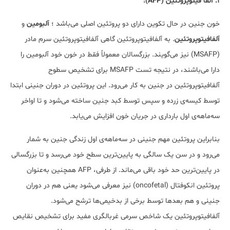
۱. آلفا فیتوپروتئین (AFP):
خون جنین در حال تکوین دارای دو پروتئین اصلی می‌باشد ؛
آلبومین
و
آلفافیتوپروتئین
. به آلفافیتوپروتئین گاهی آلفافیتوپروتئین سرم مادر
(MSAFP) نیز می‌گویند. بزرگسالان معمولاً فقط در خون خود آلبومین را
دارا می‌باشند، در نتیجه تست MSAFP برای تشخیص سطوح
آلفافیتوپروتئین در جنین به کار می‌رود. این پروتئین در دوران جنینی ابتدا
توسط کیسه‌ی زرده و سپس توسط کبد جنین ساخته می‌شود و تا اواخر
سه‌ماهه‌ی اول بارداری در جریان خون افزایش می‌یابد.
بنابراین پروتئین مهم جنینی در سه‌ماهه‌ی اول زندگی جنین به شمار
می‌رود و در سن یک سالگی به پایین‌ترین سطح خود می‌رسد و تا بزرگسالی
در پایین‌ترین حد خود باقی می‌ماند. از طرفی، AFP همچنین به‌عنوان
پروتئین انکوفتال (oncofetal) نیز معرفی می‌شود یعنی هم در دوران
جنینی و هم بعدها توسط برخی از بدخیمی‌ها ترشح می‌شود.
آلفافیتوپروتئین
یک شاخص سرمی غربالگری مفید برای تشخیص نقایص