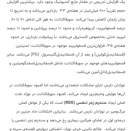
یک افزایش تدریجی در مقدار مایع آمنیوتیک وجود دارد. بیشترین افزایش
حجم تقریباً 800 میلی‌لیتر در هفته‌ی 33 بارداری می‌باشد و به تدریج تا
زمان زایمان کاهش پیدا می‌کند. سورفاکتانت به طور کلی شامل 70 تا 80
درصد فسفولیپید، کربوهیدرات و حدود 10 درصد پروتئین و حدود 10 درصد
لیپید خنثی به‌خصوص کلسترول می‌باشد. با پیشرفت بارداری، در حدود
هفته‌ی 35، فراوان‌ترین فسفولیپید موجود در سورفاکتانت، لسیتین
(فسفاتیدیل‌کولین) و بعد از آن فسفاتیدیل‌گلیسرول (PG) می‌باشد. سایر
فسفولیپیدهای موجود در سورفاکتانت شامل فسفاتیدیل‌اسفنگومیلین و
فسفاتیدیل‌اتانل‌آمین می‌باشد.
نوزادان نارس دارای مشکلات متعددی می‌باشند اما کمبود سورفکتانت در
آن‌ها عوارض وخیم‌تری ایجاد می‌کند. کمبود سورفکتانت در نوزاد علت
اصلی ایجاد
سندرم زجر تنفسی (RDS)
است که یکی از عوامل اصلی
مرگ‌و‌میر در نوزادان نارس می‌باشد. بنابراین اختلالات حاد جنین در
درجه‌ی اول در غشای هیالین بیماری رخ می‌دهد و سندرم زجر تنفسی را
ایجاد می‌کند. علائم بالینی خرخر نوزاد‌، انقباض دیواره‌ی قفسه‌ی سینه و