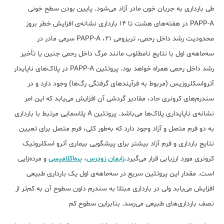
طی بارداری به جریان خون مادر آزاد می‌شود. پایین بودن سطح خونی
PAPP-A در هفته‌های هشت تا 14 بارداری نشانه‌ی افزایش خطر بروز
محدودیت رشد داخل رحمی، تریزومی 21، PAPP-A سرمی مادر در
سه‌ماهه‌ی اول با نتایج نامطلوب مانند مرگ داخل رحمی جنین یا تأخیر
رشد داخل رحمی همراه خواهد بود. پروتئین PAPP-A در پلاک‌های ناپایدار
آترواسکلروزیس (مربوط به فرآیندهای گرفتگی رگ‌ها) وجود دارد و در
سندرم‌های کرونری حاد، مقادیر گردشی آن افزایش می‌یابد که این امر
نشانه‌ی ناپایداری پلاک‌ها می‌باشد. پروتئین A پلاسمایی مرتبط با بارداری
به دو فرم متصل و آزاد وجود دارد که به‌طور کلی، فرم متصل برای تعیین
نتایج بارداری و فرم آزاد بیشتر برای پیشگویی بیماری آترو اسکلروتیک
کرونری مورد ارزیابی قرار می‌گیرد.
زایمان زودرس
،
پره‌اکلامپسی
و مرده‌زایی
است. مقدار این پروتئین سریع در سه‌ماهه‌ی اول یک بارداری طبیعی
افزایش می‌یابد ولی در بارداری مبتلا به سندرم داون سطوح آن به کم‌تر از
نصف بارداری‌های طبیعی می‌رسد. بنابراین سطوح کم