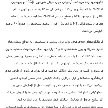
دقیق‌تری ارائه می‌دهد. آزمایش خون میزان هورمون -hCGβ و پروتئین
PAPP-A را اندازه‌گیری می‌کند. در نوزادان مبتلا به سندرم داون سطح
بالایی از هورمون hCG و سطح پایین PAPP-A مشاهده می‌شود. انجام
همزمان سونوگرافی NT با آزمایش خون، درصد تشخیص را حدوداً 90 درصد
افزایش می‌دهد.
غربالگری‌های سه‌ماهه‌ی اول
، برای بررسی و تشخیص به موقع بیماری‌های
شایع مادرزادی بین هفته‌‌های 10 و 14 بارداری انجام می‌شوند. سندرم داون
موجب اختلالات مادام‌العمر در رشد ذهنی، اجتماعی و همچنین آسیب‌های
مختلف فیزیکی می‌شود. تریزومی 18 نیز باعث اختلال شدید در رشد
می‌شود و اغلب در سن یک سالگی موجب مرگ نوزاد می‌شود. از طرفی عدم
غربالگری سه‌ماهه‌ی اول بارداری باعث افزایش خطر نقص لوله‌ی عصبی
می‌شود. پزشک با توجه به سن مادر و نتایج حاصل از آزمایش خون و
سونوگرافی خطر ابتلا جنین به سندرم داون یا تریزومی 18 را گزارش می‌کند.
اگر نتایج حاصل از آزمایش بیانگر خطر متوسط ​​تا زیاد ابتلا به این
سندرم‌ها باشد، علاوه‌بر غربالگری سه‌ماهه‌ی اول، تست‌های تأیید‌کننده‌ی