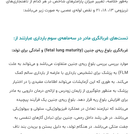
به‌طور خلاصه، تغییر میزان پارامترهای شاخص در هر کدام از ناهنجاری‌های
تریزومی 13، 18، 21 و نقص لوله‌ی عصبی به صورت زیر می‌باشد:
تست‌های غربالگری مادر در سه‌ماهه‌ی سوم بارداری عبارتند از:
غربالگری بلوغ ریه‌ی جنین (fetal lung maturity) و آمادگی برای تولد:
موارد بررسی بررسی بلوغ ریه‌ی جنین متفاوت می‌باشد و می‌تواند به علت
FLM) به پزشک برای تشخیص بارداری با عارضه از بارداری سالم کمک
می‌کند. به طوری که این آزمایشات می‌تواند اطلاعات مفیدی را در اختیار
پزشک به منظور جلوگیری از زایمان زودرس و ارائه‌ی درمان دارویی به مادر
برای افزایش بلوغ ریه قرار دهد. بلوغ ریه‌ی جنین یک فرآیند پیچیده
می‌باشد که نیازمند تعادل در عملکرد فیزیولوژیکی، سلولی و بیولوژیکی
می‌باشد. در طی رشد داخل رحمی، جنین برای تبادل گازهای تنفسی به
جفت متکی می‌باشد. در هنگام تولد، به دلیل بستن و بریدن بند ناف