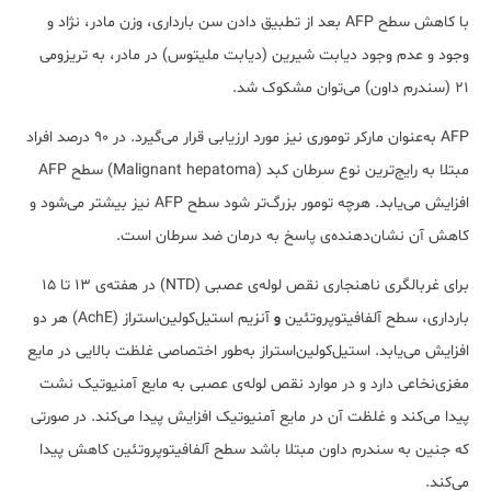
با کاهش سطح AFP بعد از تطبیق دادن سن بارداری، وزن مادر، نژاد و
وجود و عدم وجود دیابت شیرین (دیابت ملیتوس) در مادر، به تریزومی
21 (سندرم داون) می‌توان مشکوک شد.
AFP به‌عنوان مارکر توموری نیز مورد ارزیابی قرار می‌گیرد. در 90 درصد افراد
مبتلا به رایج‌ترین نوع سرطان کبد (Malignant hepatoma) سطح AFP
افزایش می‌یابد. هرچه تومور بزرگ‌تر شود سطح AFP نیز بیشتر می‌شود و
کاهش آن نشان‌دهنده‌ی پاسخ به درمان ضد سرطان است.
برای غربالگری ناهنجاری نقص لوله‌ی عصبی (NTD) در هفته‌ی 13 تا 15
بارداری، سطح آلفافیتوپروتئین
و
آنزیم استیل‌کولین‌استراز (AchE) هر دو
افزایش می‌یابد. استیل‌کولین‌استراز به‌طور اختصاصی غلظت بالایی در مایع
مغزی‌نخاعی دارد و در موارد نقص لوله‌ی عصبی به مایع آمنیوتیک نشت
پیدا می‌کند و غلظت آن در مایع آمنیوتیک افزایش پیدا می‌کند. در صورتی
که جنین به سندرم داون مبتلا باشد سطح آلفافیتوپروتئین
کاهش پیدا
می‌کند.