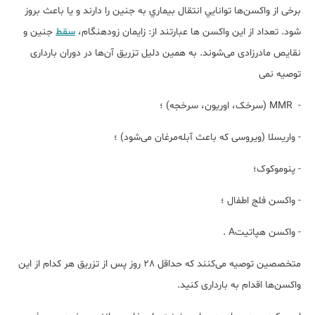
برخی از واکسن­‌ها توانايي انتقال بيماري به جنين را دارند و يا باعث بروز
‌شود. تعداد از این واکسن ها عبارتند از: زايمان زودهنگام،
سقط
جنين و
نقايص مادرزادی می‌شوند. به همین دلیل تزريق آن‌ها در دوران بارداری
توصيه نمی­
- MMR (سرخک، اوریون، سرخجه) ؛
- واریسلا (ویروسی که باعث آبله‌مرغان می‌شود) ؛
- پنوموکوک؛
- واکسن فلج اطفال ؛
- واکسن هپاتیتA .
متخصصین توصیه می‌کنند که حداقل 28 روز پس از تزریق هر کدام از این
واکسن‌ها اقدام به بارداری کنید.