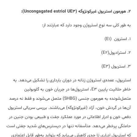
۲. هورمون استریول غیرکونژوگه (Uncongagated estriol UE3):
به طور کلی سه نوع استروژن وجود دارد که عبارتند از:
۱. استرون (E1)
۲. استرادیول(E2)
۳. استریول (E3)
استریول، عمده‌ی استروژن زنانه در دوران بارداری را تشکیل می‌دهد. به
خاطر حلالیت پایین E3، استریول‌ها در جریان خون به گلوبولین
متصل‌شونده به هورمون جنسی (SHBG) متصل می‌شوند و فقط نه درصد
آن‌ها در گردش خون، آزاد (غيركونژوگه) می‌باشند. بررسی سریالی استریول
دفعی خون و ادرار اطلاعاتی در مورد عملکرد جفت و طبیعی بودن جنین در
حاملگی پرخطر می‌دهد. متأسفانه تنها در دیسترس‌های شدید جفتی است
که استریول ادراری تا حدی کاهش می‌یابد که بتواند به‌طور قابل اعتمادی