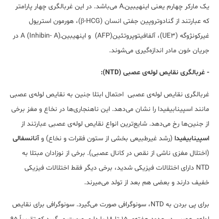
یک مارکر چهارم یعنی اینهیبین‌ـ‌‌A می‌باشد. در این غربالگری چهار پارامتر
که عبارتند از گنادوتروپین جفتی انسان (β-HCG)، هورمون استریول
غیرکونژوگه (UE3)، آلفا‌فیتوپروتئین(AFP) و اینهیبین‌ـ‌A (Inhibin- A) در
جریان خون مادر اندازه‌گیری می‌شوند.
- غربالگری نقایص لوله‌ی عصبی (NTD):
غربالگری نقایص لوله‌ی عصبی احتمال ابتلا جنین به نقایص لوله‌ی عصبی
مانند اسپینابیفیدا را نشان می‌دهد. این ناهنجاری‌ها در نخاع و مغز برخی
از جنین‌ها رخ می‌دهد. شایع‌ترین انواع نقایص لوله‌ی عصبی عبارتند از
اسپینابیفیدا
(رشد غیرطبیعی بخشی از ستون فقرات و نخاع) و
آنانسفالی
(اختلال مغزی ناشی از نقص در کانال عصبی). برخی از نوزادان مبتلا به
NTD دارای اختلالات فیزیکی شدید، برخی دیگر فقط اختلالات فیزیکی
خفیف دارند و بعضی هم بعد از تولد می‌میرند.
برای پی بردن به NTD، سونوگرافی صورت می‌گیرد. سونوگرافی برای نقایص