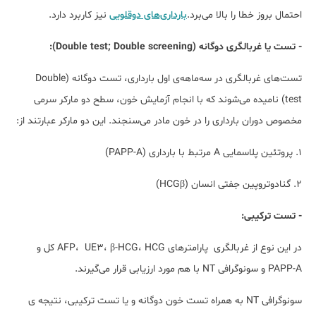
احتمال بروز خطا را بالا می‌برد.
بارداری‌های دوقلویی
نیز کاربرد دارد.
- تست یا غربالگری دوگانه (Double test; Double screening):
تست‌های غربالگری در سه‌ماهه‌ی اول بارداری، تست دوگانه (Double
test) نامیده می‌شوند که با انجام آزمایش خون، سطح دو مارکر سرمی
مخصوص دوران بارداری را در خون مادر می‌سنجند. این دو مارکر عبارتند از:
۱. پروتئین پلاسمایی A مرتبط با بارداری (PAPP-A)
۲. گنادوتروپین جفتی انسان (HCGβ)
- تست ترکیبی:
در این نوع از غربالگری پارامترهای AFP، UE3، β-HCG، HCG کل و
PAPP-A و سونوگرافی NT با هم مورد ارزیابی قرار می‌گیرند.
سونوگرافی NT به همراه تست خون دوگانه و یا تست ترکیبی، نتیجه ی