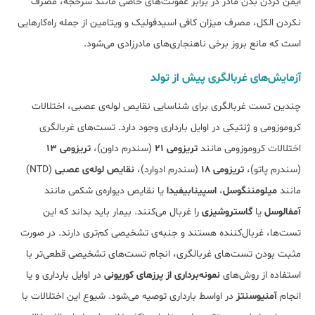
ایمن کردن بدن مادر در برابر عفونت‌های خاصی مانند سرخجه، مصرف
نکردن الکل، مصرف میزان کافی اسیدفولیک و ویتامین از جمله راه‌کارهایی
است که مانع بروز برخی ناهنجاری‌های مادرزادی می‌شود.
آزمایش‌های غربالگری پیش از تولد
چندین تست غربالگری برای شناسایی نقایص لوله‌ی عصبی، اختلالات
کروموزومی و ژنتیکی در اوایل بارداری وجود دارد. تست‌های غربالگری
اختلالات کروموزومی‌ مانند
تریزومی 21
(سندرم داون)،
تریزومی 13
(سندرم پاتو)،
تریزومی 18
(سندرم ادوارد)،
نقایص لوله‌ی عصبی
(NTD)
مانند
میلومننگوسل
،
اسپینابیفیدا
یا نقایص دیواره‌ی شکمی ‌مانند
آمفالوسل
یا
گاستروشیزی
را غربال می‌کنند. بیمار باید بداند که این
تست‌ها، غربال‌کننده هستند و جنبه‌ی تشخیصی کم‌تری دارند. در صورت
مثبت بودن تست‌های غربالگری، انجام تست‌های تشخیصی قطعی‌تر با
استفاده از روش‌های
نمونه‌برداری از پرزهای کوریونی
در اوایل بارداری و یا
انجام
آمنیوسنتز
در اواسط بارداری توصیه می‌شود. شیوع این اختلالات با