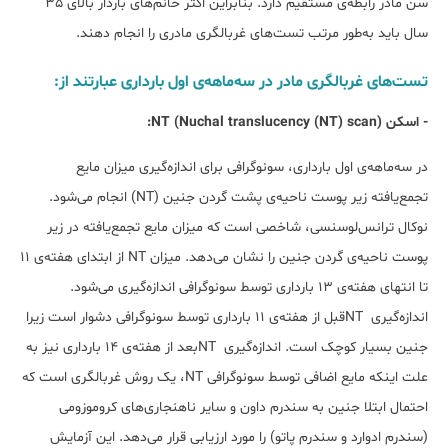
سن مادر رابطه‌ی مستقیم دارد. بنابراین اکثر خانم‌های باردار بالای 35
سال باید به‌طور مرتب تست‌های غربالگری مادری را انجام دهند.
تست‌های غربالگری مادر در سه‌ماهه‌ی اول بارداری عبارتند از:
- اسکن NT (Nuchal translucency (NT) scan):
در سه‌ماهه‌ی اول بارداری، سونوگرافی برای اندازه‌گیری میزان مایع
تجمع‌یافته‌ زیر پوست ناحیه‌ی پشت گردن جنین (NT) انجام می‌شود.
نوکال ترانس‌لوسنسی، شاخصی است که میزان مایع تجمع‌یافته در زیر
پوست ناحیه‌ی گردن جنین را نشان می‌دهد. میزان NT از ابتدای هفته‌ی 11
تا انتهای هفته‌ی 13 بارداری توسط سونوگرافی اندازه‌گیری می‌شود.
اندازه‌گیری NTقبل از هفته‌ی 11 بارداری توسط سونوگرافی دشوار است زیرا
جنین بسیار کوچک است. اندازه‌گیری NTبعد از هفته‌ی 14 بارداری نیز به
علت اینکه مایع اضافی توسط سونوگرافی NT، یک روش غربالگری است که
احتمال ابتلا جنین به سندرم داون و سایر ناهنجاری‌های کروموزومی
(سندرم ادوارد و سندرم پاتو) را مورد ارزیابی قرار می‌دهد. این آزمایش