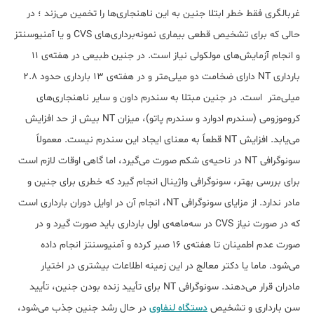
غربالگری فقط خطر ابتلا جنین به این ناهنجاری‌ها را تخمین می‌زند ؛ در
حالی که برای تشخیص قطعی بیماری نمونه‌برداری‌های CVS و یا آمنیوسنتز
و انجام آزمایش‌های مولکولی نیاز است. در جنین طبیعی در هفته‌ی 11
بارداری NT دارای ضخامت دو میلی‌متر و در هفته‌ی 13 بارداری حدود 2.8
میلی‌متر است. در جنین مبتلا به سندرم داون و سایر ناهنجاری‌های
کروموزومی (سندرم ادوارد و سندرم پاتو)، میزان NT بیش از حد افزایش
می‌یابد. افزایش NT قطعاً به معنای ایجاد این سندرم نیست. معمولاً
سونوگرافی NT در ناحیه‌ی شکم صورت می‌گیرد، اما گاهی اوقات لازم است
برای بررسی بهتر، سونوگرافی واژینال انجام گیرد که خطری برای جنین و
مادر ندارد. از مزایای سونوگرافی NT، انجام آن در اوایل دوران بارداری است
که در صورت نیاز CVS در سه‌ماهه‌ی اول بارداری باید صورت گیرد و در
صورت عدم اطمینان تا هفته‌ی 16 صبر کرده و آمنیوسنتز انجام داده
می‌شود. ماما یا دکتر معالج در این زمینه اطلاعات بیشتری در اختیار
مادران قرار می‌دهند. سونوگرافی NT برای تأیید زنده بودن جنین، تأیید
سن بارداری و تشخیص
دستگاه لنفاوی
در حال رشد جنین جذب می‌شود،