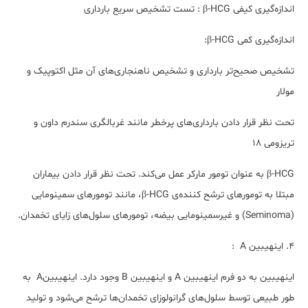
اندازه‌گیری کیفی β-HCG : تست تشخیص سریع بارداری
اندازه‌گیری کمی β-HCG:
تشخیص صحیح‌تر بارداری و تشخیص ناهنجاری‌های آن مثل اکتوپیک و
مولار
تحت نظر قرار دادن بارداری‌های پرخطر مانند غربالگری سندرم داون و
تریزومی 18
β-HCG به عنوان تومور مارکر عمل می‌کند. تحت نظر قرار دادن بیماران
مبتلا به تومورهای ترشح کننده‌ی β-HCG، مانند تومورهای سمینومایی
(Seminoma) و غیرسمینومایی بیضه، تومورهای سلول‌های زایای تخمدان.
4. اینهیبین‌ A :
اینهیبین به دو فرم اینهیبین A و اینهیبین B وجود دارد. اینهیبینA به
طور طبیعی توسط سلول‌های گرانولوزای تخمدان‌ها ترشح می‌شود و تولید