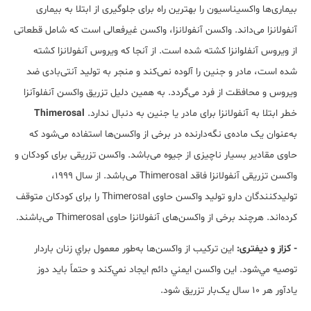
بیماری‌ها واکسیناسیون را بهترین راه برای جلوگیری از ابتلا به بیماری
آنفولانزا می‌داند. واکسن آنفولانزا، واکسن غیرفعالی است که شامل قطعاتی
از ویروس آنفلوانزا کشته شده است. از آنجا که ویروس آنفولانزا کشته
شده است، مادر و جنین را آلوده نمی‌کند و منجر به تولید آنتی‌بادی ضد
ویروس و محافظت از فرد می‌گردد. به همین دلیل تزریق واکسن آنفلوآنزا
خطر ابتلا به آنفولانزا برای مادر یا جنین به دنبال ندارد.
Thimerosal
به‌عنوان یک ماده‌ی نگه‌دارنده در برخی از واکسن‌ها استفاده می‌شود که
حاوی مقادیر بسیار ناچیزی از جیوه می‌باشد. واکسن تزریقی برای کودکان و
واکسن تزریقی آنفولانزا فاقد Thimerosal می‌باشد. از سال 1999،
تولیدکنندگان دارو تولید واکسن حاوی Thimerosal را برای کودکان متوقف
کرده‌اند. هرچند برخی از واکسن‌های آنفولانزا حاوی Thimerosal می‌باشند.​​​​
- کزاز و ديفتری:
اين ترکيب از واکسن­‌ها به‌طور معمول براي زنان باردار
توصيه مي‌­شود. اين واکسن ايمني دائم ايجاد نمي­‌کند و حتماً بايد دوز
يادآور هر 10 سال يک‌بار تزريق شود.