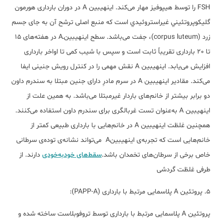
FSH را توسط هیپوفیز مهار می‌کند. اینهیبین A در دوران بارداری هورمون
گليكوپروتئيني غيراستروئيدي است که منبع اصلی ترشح آن به جای جسم
زرد (corpus luteum)، جفت می‌باشد. سطح اینهیبین‌ـ‌A در هفته‌های 15
تا 20 بارداری تقریباً ثابت است و سپس با شیب کمی تا اواخر بارداری
افزایش می‌یابد. اینهیبین A نقش مهمی را در کنترل رویش جنینی ایفا
می‌کند. مقادیر اینهیبین A در سرم مادرِ دارای جنین مبتلا به سندرم داون
دو برابر بیشتر از خانم‌های باردار غیرمبتلا می‌باشد. به همین علت از
اینهیبین A به‌عنوان تست غربالگری برای سندرم داون استفاده می‌کنند.
همچنین غلظت اینهیبین A در خانم‌هایی با بارداری طبیعی کمتر از
خانم‌هایی است که تجربه‌ی اینهیبینA می‌تواند نشانه‌ی توده‌ی سرطانی
خاص برخی از سرطان‌های تخمدان باشد.
سقط‌های خودبه‌خودی
دارند. از
طرفی غلظت گردشی
5. پروتئین A پلاسمایی مرتبط با بارداری (PAPP-A):
پروتئین A پلاسمایی مرتبط با بارداری توسط تروفوبلاست ساخته شده و