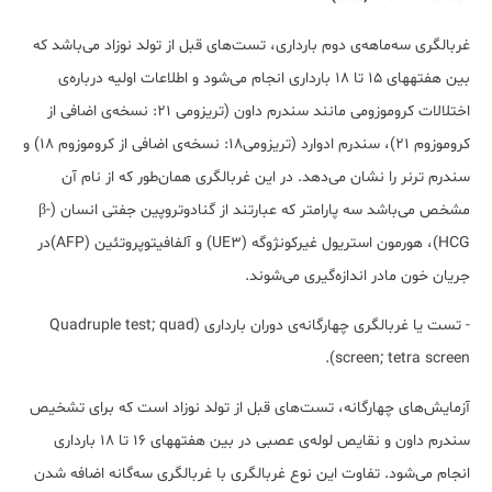
غربالگری سه‌ماهه‌ی دوم بارداری، تست‌های قبل از تولد نوزاد می‌باشد که
بین هفته­های 15 تا 18 بارداری انجام می‌شود و اطلاعات اولیه درباره‌ی
اختلالات کروموزومی‌ مانند سندرم داون (تریزومی 21: نسخه‌ی اضافی از
کروموزوم 21)، سندرم ادوارد (تریزومی18: نسخه‌ی اضافی از کروموزوم 18) و
سندرم ترنر را نشان می‌دهد. در این غربالگری همان‌طور که از نام آن
مشخص می‌باشد سه پارامتر که عبارتند از گنادوتروپین جفتی انسان (β-
HCG)، هورمون استریول غیرکونژوگه (UE3) و آلفافیتوپروتئین (AFP)در
جریان خون مادر اندازه‌گیری می‌شوند.
- تست یا غربالگری چهارگانه‌ی دوران بارداری (Quadruple test; quad
screen; tetra screen).
آزمایش­‌های چهارگانه، تست‌های قبل از تولد نوزاد است که برای تشخیص
سندرم داون و نقایص لوله‌ی عصبی در بین هفته­های 16 تا 18 بارداری
انجام می‌شود. تفاوت این نوع غربالگری با غربالگری سه‌گانه اضافه شدن