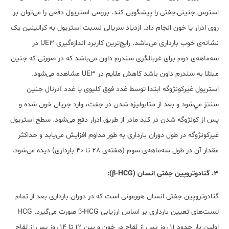
استرس جنینی‌ـ‌جفتی را پیشگویی کند. بررسی استریول دفعی را می‌توان بر
روی ادرار یا خون انجام داد. ازدیاد سریالی نسبت استریول به کراتینین یک
نشانه‌ی خوب بارداری می‌باشد. رایج‌ترین کاربرد اندازه‌گیری UE3 در
سه‌ماهه‌ی دوم برای غربالگری سندرم داون می‌باشد که در صورتی که جنین
مبتلا به سندرم داون باشد کاهش ملایم در UE3 مشاهده می‌شود.
استريول غيركونژوگه ابتدا توسط غدد فوق کلیوی یا غدد آدرنال جنين
سنتز مي‌شود و بعد از متابولیزه شدن در جفت، وارد جریان خون شده و
پس از کونژوگه شدن در کبد مادر از طریق ادرار دفع می‌شود. سطح استریول
غیرکونژوگه در طول دوران بارداری به طور مداوم افزایش می‌یابد و حداکثر
مقدار آن در طول سه‌ماهه‌ی سوم (هفته‌ی 28 تا 40 بارداری) دیده می‌شود.
۳. گنادوتروپین جفتی انسان (β-HCG):
گنادوتروپین جفتی انسان هورمونی است که در دوران بارداری بعد از تمام
تست‌های تعیین بارداری بر اساس ارزیابی β-HCG صورت می‌گیرد. HCG
اولین بار حدود ۱۱ روز پس از لقاح در خون و بین ۱۲ تا ۱۴ روز پس از لقاح