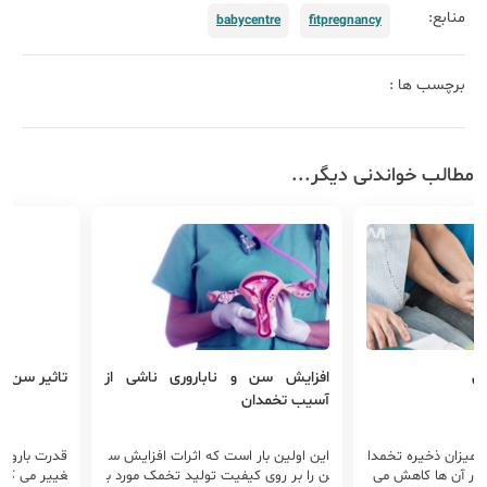
منابع:
babycentre
fitpregnancy
برچسب ها :
مطالب خواندنی دیگر...
افزایش سن و ناباروری ناشی از
تاثیر سن بر
آسیب تخمدان
، میزان ذخیره تخمدا
این اولین بار است که اثرات افزایش س
قدرت باروری
در آن ها کاهش می
ن را بر روی کیفیت تولید تخمک مورد ب
غییر می کن