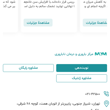
نجر به کاهش میزان م
ررسی قرار داده‌اند.با افزایش سن خانم‌ه
شود که سن ف
 می گردد. اگرچه انجام ای و
ا توانایی تولید تخمک سالم به دلیل اس
یر می گذارد 
ن نیز می تواند میزا
کار (زخم) بیش از حد و التهاب در تخم
د زنان ساعت
ف را کاهش دهد.
دان، کاهش پیدا می‌کند.
ط تاثیر بیشت
د.
مشاهدهٔ جزئیات
مشاهدهٔ جزئیات
مرکز باروری و درمان ناباروری
نوبت‌دهی
مشاوره رایگان
مشاوره ژنتیک
021-42500
تهران، شیراز جنوبی، پایین‌تر از اتوبان همت، کوچه 68 شرقی،