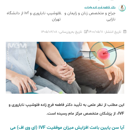
دکتر فاطمه فرج زاده واجاری
جراح و متخصص زنان و زایمان و
فلوشیپ ناباروری و ivf از دانشگاه
نازایی
تهران
تاریخ انتشار:
۱۴۰۰/۰۵/۱۱
تاریخ به‌روزرسانی:
۱۴۰۵/۰۲/۰۸
این مطلب از نظر علمی به تأیید دکتر فاطمه فرج زاده فلوشیپ ناباروری و
IVF، از پزشکان متخصص مرکز مام رسیده است.
آیا سن پایین باعث افزایش میزان موفقیت IVF (ای وی اف) می