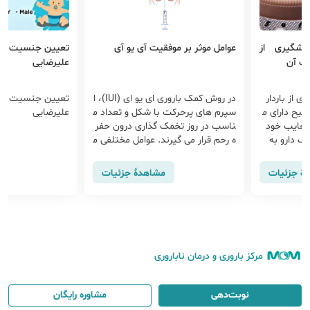
یشگیری از
عوامل موثر بر موفقیت آی یو آی
تعیین جنسیت جنی
یب آن
علیرضایی
 از باردار
در روش کمک باروری ای یو ای (IUI)، ا
تعیین جنسیت جنی
یح دارای م
سپرم های پرحرکت با شکل و تعداد م
علیرضایی
معایب خود
ناسب در روز تخمک گذاری درون حفر
 دارو به
ه رحم قرار می گیرند. عوامل مختلفی م
از می‌گردد
انند سن، کیفیت اسپرم و عدم وجود
کنترل می‌کن
مشکلات تخمک گذاری در داشتن IUI
هٔ جزئیات
مشاهدهٔ جزئیات
موفق تاثیرگذارند.
مرکز باروری و درمان ناباروری
نوبت‌دهی
مشاوره رایگان